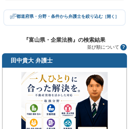
都道府県・分野・条件から弁護士を絞り込む
［開く］
都道府県
北海道・東北
関東
『富山県・企業法務』の検索結果
並び順について
?
中部
近畿
田中貴大 弁護士
中国
四国
九州・沖縄
分野
労働問題
不倫慰謝料
離婚問題
相続・遺産トラブル