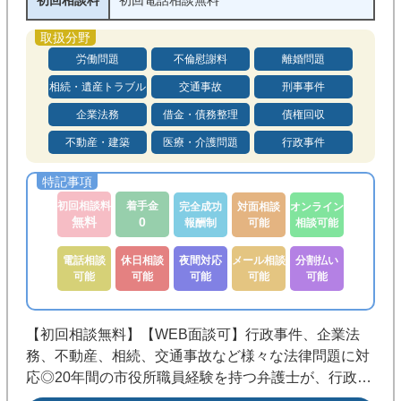
初回相談料
初回電話相談無料
労働問題
不倫慰謝料
離婚問題
相続・遺産トラブル
交通事故
刑事事件
企業法務
借金・債務整理
債権回収
不動産・建築
医療・介護問題
行政事件
初回相談料
着手金
完全成功
対面相談
オンライン
無料
0
報酬制
可能
相談可能
電話相談
休日相談
夜間対応
メール相談
分割払い
可能
可能
可能
可能
可能
【初回相談無料】【WEB面談可】行政事件、企業法
務、不動産、相続、交通事故など様々な法律問題に対
応◎20年間の市役所職員経験を持つ弁護士が、行政の
仕組みや手続の流れを踏まえ、前に進むための現実的