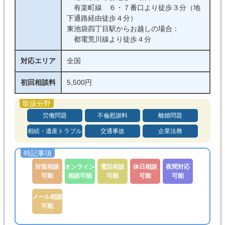
有楽町線 ６・７番口より徒歩３分（地
下通路経由徒歩４分）
東池袋四丁目駅からお越しの場合：
都電荒川線より徒歩４分
対応エリア
全国
初回相談料
5,500円
労働問題
不倫慰謝料
離婚問題
相続・遺産トラブル
交通事故
企業法務
対面相談
オンライン
電話相談
休日相談
夜間対応
可能
相談可能
可能
可能
可能
メール相談
可能