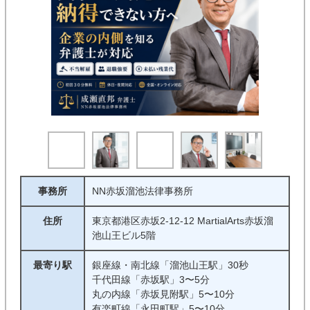
事務所
NN赤坂溜池法律事務所
住所
東京都港区赤坂2-12-12 MartialArts赤坂溜
池山王ビル5階
最寄り駅
銀座線・南北線「溜池山王駅」30秒
千代田線「赤坂駅」3〜5分
丸の内線「赤坂見附駅」5〜10分
有楽町線「永田町駅」5〜10分