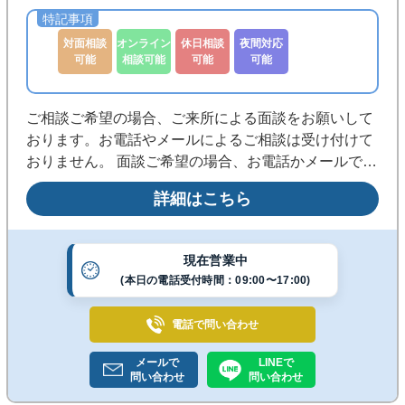
対面相談
オンライン
休日相談
夜間対応
可能
相談可能
可能
可能
ご相談ご希望の場合、ご来所による面談をお願いして
おります。お電話やメールによるご相談は受け付けて
おりません。 面談ご希望の場合、お電話かメールで事
前予約をお願いいたします。 インターネット環境をお
詳細はこちら
持ちの方であれば、Zoom等のテレビ会議システムを
用いたオンライン面談も可能です。 事前予約いただけ
れば、休日・夜間の面談も対応可能な場合がありま
現在営業中
す。
(本日の電話受付時間：09:00〜17:00)
電話で
問い合わせ
メールで
LINEで
問い合わせ
問い合わせ