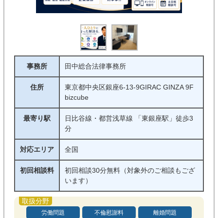
交通事故
刑事事件
企業法務
借金・債務整理
債権回収
不動産・建築
事務所
田中総合法律事務所
詐欺・消費者被害
インターネット
住所
東京都中央区銀座6-13-9GIRAC GINZA 9F
医療・介護問題
行政事件
bizcube
最寄り駅
日比谷線・都営浅草線 「東銀座駅」徒歩3
条件
分
初回相談料無料
着手金０
対応エリア
全国
完全成功報酬制
対面相談可能
初回相談料
初回相談30分無料（対象外のご相談もござ
います）
オンライン相談可能
電話相談可能
休日相談可能
夜間対応可能
労働問題
不倫慰謝料
離婚問題