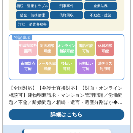
相続・遺産トラブル
刑事事件
企業法務
メール相談可能
後払い可能
借金・債務整理
債権回収
不動産・建築
分割払い可能
法テラス利用可
詐欺・消費者被害
初回相談料
対面相談
オンライン
電話相談
休日相談
無料
可能
相談可能
可能
可能
夜間対応
メール相談
後払い
分割払い
法テラス
可能
可能
可能
可能
利用可
【全国対応】【弁護士直接対応】【対面・オンライン
相談可】建物明渡請求・マンション管理問題／労働問
題／不倫／離婚問題／相続・遺言・遺産分割ほか◆マ
ンション管理士等の不動産資格を活かし、一人ひとり
詳細はこちら
の事情に合った解決を目指します。まずはお悩みをお
聞かせください。