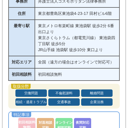
事務所
弁護士法人コスモポリタン法律事務所
住所
東京都豊島区東池袋4-23-17 田村ビル6階
最寄り駅
東京メトロ有楽町線 東池袋駅 徒歩2分 6番
出口より
東京さくらトラム（都電荒川線） 東池袋四
丁目駅 徒歩5分
JR山手線 池袋駅 徒歩10分 東口より
対応エリア
全国（遠方の場合はオンラインで対応可）
初回相談料
初回相談無料
労働問題
不倫慰謝料
離婚問題
相続・遺産トラブル
交通事故
企業法務
初回相談料
対面相談
オンライン
夜間対応
無料
可能
相談可能
可能