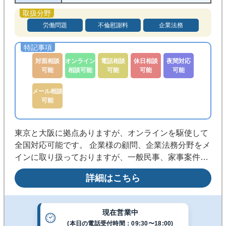
労働問題
不倫慰謝料
企業法務
対面相談
オンライン
電話相談
休日相談
夜間対応
可能
相談可能
可能
可能
可能
メール相談
可能
東京と大阪に拠点ありますが、オンラインを駆使して
全国対応可能です。 企業様の顧問、企業法務分野をメ
インに取り扱っておりますが、一般民事、家事案件に
ついても対応可能です。 中国語・英語対応可能な弁護
詳細はこちら
士です。海外企業との取引における英文、中文契約書
のレビューやM&A、海外進出サポートをしています。
現在営業中
(本日の電話受付時間：09:30〜18:00)