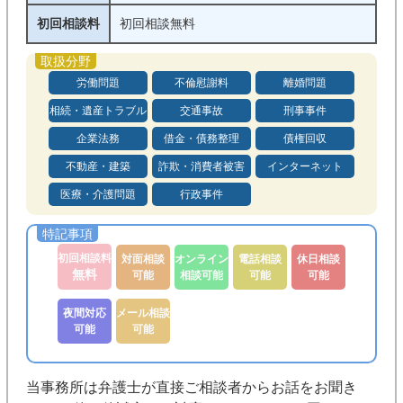
初回相談料
初回相談無料
労働問題
不倫慰謝料
離婚問題
相続・遺産トラブル
交通事故
刑事事件
企業法務
借金・債務整理
債権回収
不動産・建築
詐欺・消費者被害
インターネット
医療・介護問題
行政事件
初回相談料
対面相談
オンライン
電話相談
休日相談
無料
可能
相談可能
可能
可能
夜間対応
メール相談
可能
可能
当事務所は弁護士が直接ご相談者からお話をお聞き