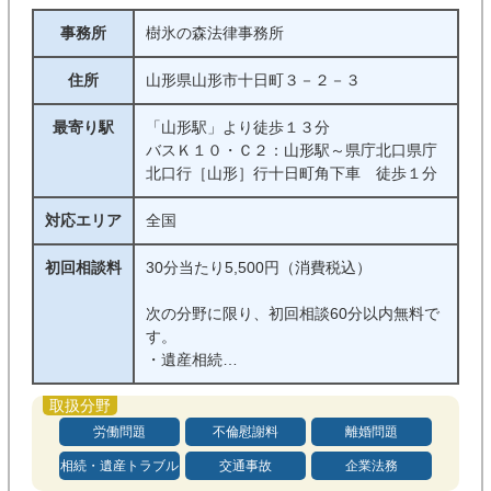
事務所
樹氷の森法律事務所
住所
山形県山形市十日町３－２－３
最寄り駅
「山形駅」より徒歩１３分
バスＫ１０・Ｃ２：山形駅～県庁北口県庁
北口行［山形］行十日町角下車 徒歩１分
対応エリア
全国
初回相談料
30分当たり5,500円（消費税込）
次の分野に限り、初回相談60分以内無料で
す。
・遺産相続
・交通事故
・借金、債務整理（過払金、破産、再生）
・離婚、不貞
労働問題
不倫慰謝料
離婚問題
・インターネット上の誹謗中傷、風評被
相続・遺産トラブル
交通事故
企業法務
害、著作権侵害