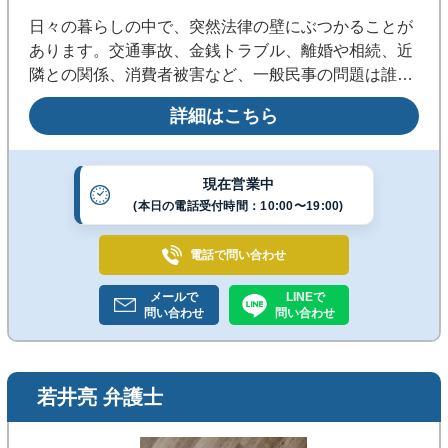
日々の暮らしの中で、突然法律の壁にぶつかることが
あります。交通事故、金銭トラブル、離婚や相続、近
隣との関係、消費者被害など、一般民事の問題は誰に
でも起こり得るものです。私は、そうした身近な悩み
詳細はこちら
に対して、冷静に、そして丁寧に向き合うことを大切
にしています。
現在営業中
(本日の電話受付時間：10:00〜19:00)
電話で
問い合わせ
メールで
LINEで
問い合わせ
問い合わせ
若井亮 弁護士