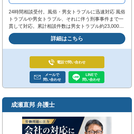
24時間相談受付。風俗・男女トラブルに迅速対応 風俗
トラブルや男女トラブル、それに伴う刑事事件まで一
貫して対応。累計相談件数は男女トラブル約23,000
件、風俗トラブル約8,000件。全国からの相談を24時
詳細はこちら
間受け付け、迅速な対応を心がけています。
電話で
問い合わせ
メールで
LINEで
問い合わせ
問い合わせ
成瀬直邦 弁護士