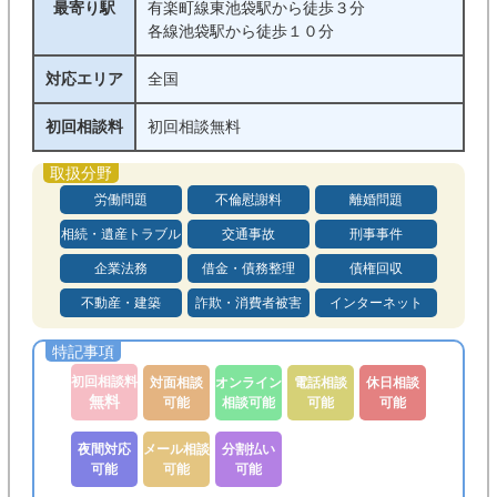
最寄り駅
有楽町線東池袋駅から徒歩３分
各線池袋駅から徒歩１０分
対応エリア
全国
初回相談料
初回相談無料
労働問題
不倫慰謝料
離婚問題
相続・遺産トラブル
交通事故
刑事事件
企業法務
借金・債務整理
債権回収
不動産・建築
詐欺・消費者被害
インターネット
初回相談料
対面相談
オンライン
電話相談
休日相談
無料
可能
相談可能
可能
可能
夜間対応
メール相談
分割払い
可能
可能
可能