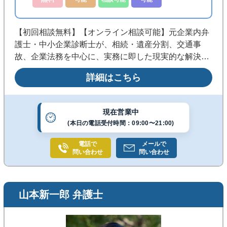
【初回相談無料】【オンライン相談可能】元企業内弁
護士・中小企業診断士が、相続・遺産分割、交通事
故、企業法務を中心に、実務に即した現実的な解決策
をご提案します。 契約トラブルや事業承継から個人の
詳細はこちら
相続・事故対応まで全国対応。オンライン・チャット
相談で迅速にサポートします。
現在営業中
(本日の電話受付時間：09:00〜21:00)
電話で
メールで
問い合わせ
問い合わせ
山本新一郎 弁護士