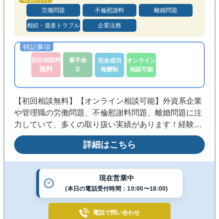
※ご相談内容により初回相談無料の対象外
労働問題
不倫慰謝料
離婚問題
のものがございます。
相続・遺産トラブル
企業法務
※繁忙状況によりご相談をお受けできない
ことがございます。
初回相談料
着手金
完全成功
オンライン
無料
0
報酬制
相談可能
【初回相談無料】【オンライン相談可能】外資系企業
や管理職の労働問題、不倫慰謝料問題、離婚問題に注
力していて、多くの取り扱い実績があります！経験を
活かしたスピーディーな対応と納得の料金体系で安心
詳細はこちら
してご依頼いただけるよう努めております。まずはお
気軽にご相談ください。
現在営業中
(本日の電話受付時間：10:00〜18:00)
電話で
問い合わせ