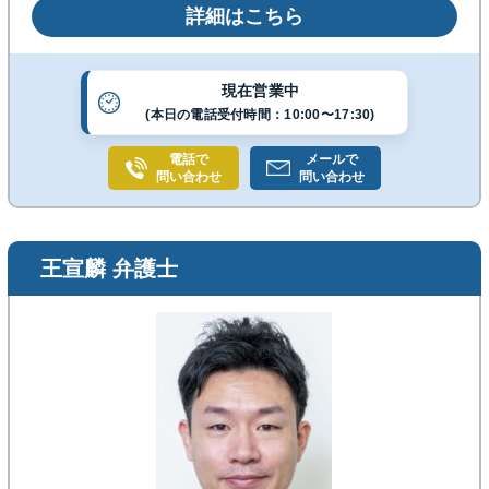
詳細はこちら
な道筋を一緒に考えます。《銀座駅C6・C8出口１分
／完全個室・子連れ相談可》
現在営業中
(本日の電話受付時間：10:00〜17:30)
電話で
メールで
問い合わせ
問い合わせ
王宣麟 弁護士