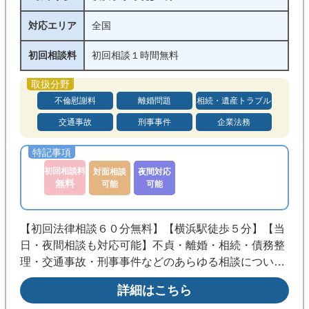
対応エリア
全国
初回相談料
初回相談１時間無料
不倫慰謝料
離婚問題
相続・遺産トラブル
交通事故
刑事事件
企業法務
初回相談料
対面相談
夜間対応
無料
可能
可能
【初回法律相談６０分無料】【横浜駅徒歩５分】【当
日・夜間相談も対応可能】不貞・離婚・相続・債務整
理・交通事故・刑事事件などのあらゆる相談につい
て、一人ひとりにとっての最善の解決を目指す「オー
詳細はこちら
ダーメイドの弁護士活動」を信条に掲げて全力を尽く