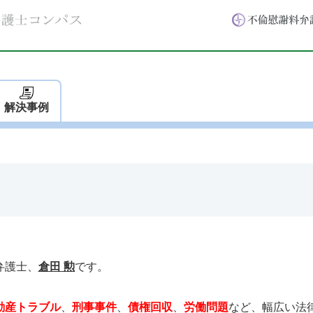
解決事例
弁護士、
倉田 勲
です。
動産トラブル
、
刑事事件
、
債権回収
、
労働問題
など、幅広い法