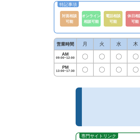
対面相談
オンライン
電話相談
休日相
可能
相談可能
可能
可能
月
火
水
木
営業時間
AM
〇
〇
〇
〇
09:00~12:00
PM
〇
〇
〇
〇
13:00~17:30