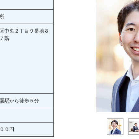
所
区中央２丁目９番地８
７階
園駅から徒歩５分
００円