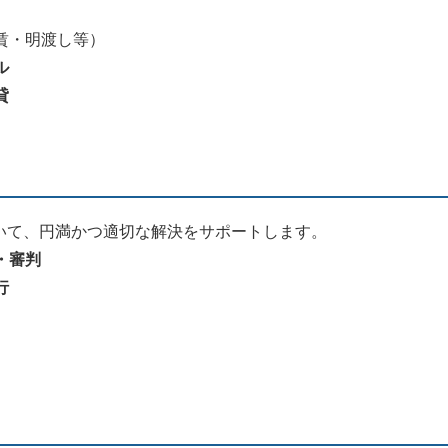
賃・明渡し等）
ル
貸
いて、円満かつ適切な解決をサポートします。
・審判
行