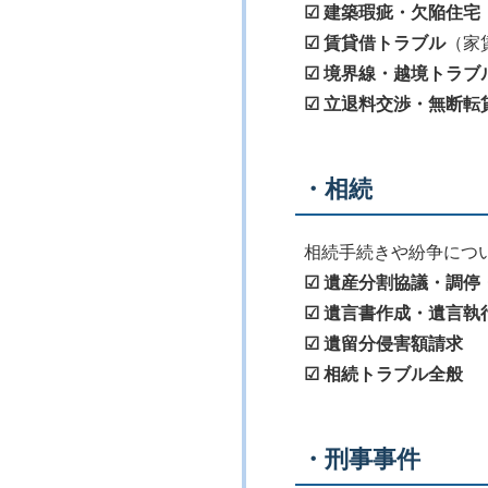
☑ 建築瑕疵・欠陥住宅
☑ 賃貸借トラブル
（家
☑ 境界線・越境トラブ
☑ 立退料交渉・無断転
・相続
相続手続きや紛争につ
☑ 遺産分割協議・調停
☑ 遺言書作成・遺言執
☑ 遺留分侵害額請求
☑ 相続トラブル全般
・刑事事件