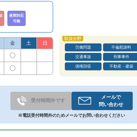
談
夜間対応
可能
金
土
日
労働問題
不倫慰謝料
〇
交通事故
刑事事件
債権回収
不動産・建築
〇
メールで
受付時間外です
問い合わせ
※電話受付時間外のためメールでお問い合わせください