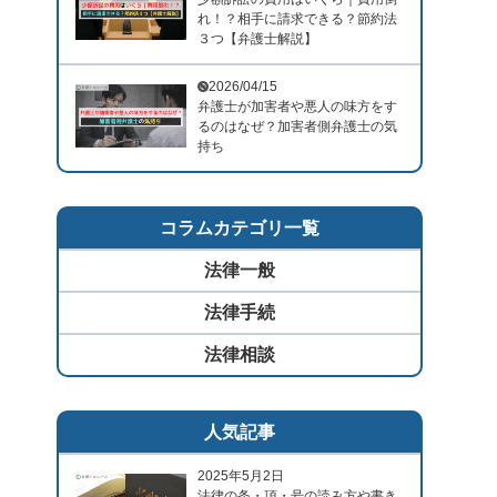
れ！？相手に請求できる？節約法
３つ【弁護士解説】
2026/04/15
弁護士が加害者や悪人の味方をす
るのはなぜ？加害者側弁護士の気
持ち
コラムカテゴリ一覧
法律一般
法律手続
法律相談
人気記事
2025年5月2日
法律の条・項・号の読み方や書き