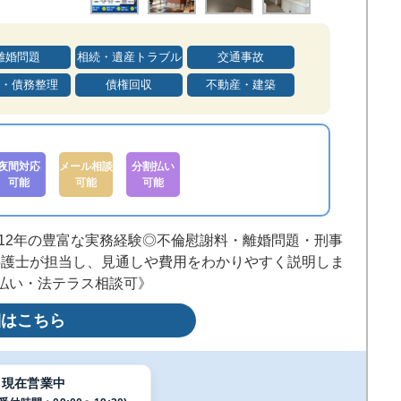
離婚問題
相続・遺産トラブル
交通事故
・債務整理
債権回収
不動産・建築
夜間対応
メール相談
分割払い
可能
可能
可能
◎12年の豊富な実務経験◎不倫慰謝料・離婚問題・刑事
弁護士が担当し、見通しや費用をわかりやすく説明しま
払い・法テラス相談可》
細はこちら
現在営業中