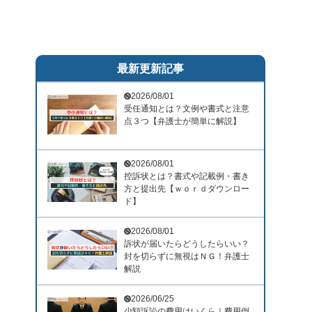
最新更新記事
2026/08/01
受任通知とは？文例や書式と注意
点３つ【弁護士が簡単に解説】
2026/08/01
控訴状とは？書式や記載例・書き
方と提出先【ｗｏｒｄダウンロー
ド】
2026/08/01
訴状が届いたらどうしたらいい？
封を切らずに無視はＮＧ！弁護士
解説
2026/06/25
少額訴訟の費用はいくら｜費用倒