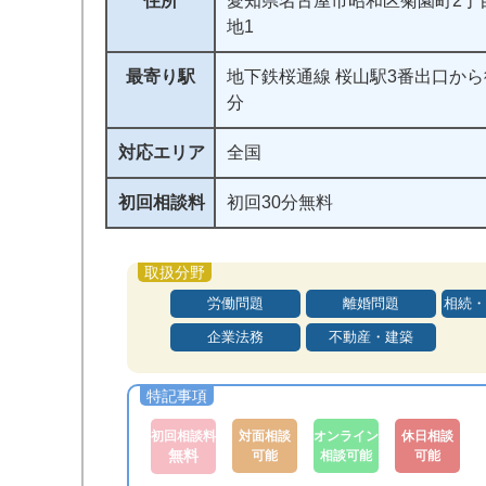
住所
愛知県名古屋市昭和区菊園町2丁
地1
最寄り駅
地下鉄桜通線 桜山駅3番出口から
分
対応エリア
全国
初回相談料
初回30分無料
労働問題
離婚問題
相続・
企業法務
不動産・建築
初回相談料
対面相談
オンライン
休日相談
無料
可能
相談可能
可能