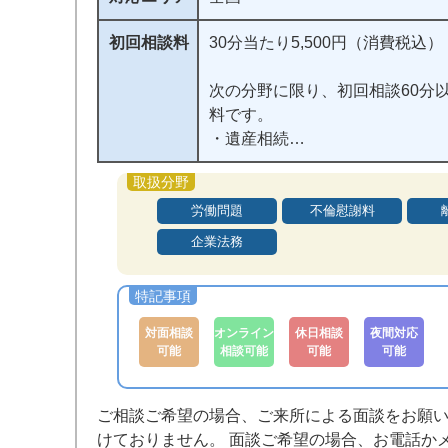
初回相談料
30分当たり5,500円（消費税込）
次の分野に限り、初回相談60分
料です。
・遺産相続
・交通事故
・借金、債務整理（過払金、破
生）
労働問題
不倫慰謝料
・離婚、不貞
企業法務
・インターネット上の誹謗中傷
被害、著作権侵害
対面相談
オンライン
休日相談
夜間対応
可能
相談可能
可能
可能
ご相談ご希望の場合、ご来所による面談をお願
けておりません。 面談ご希望の場合、お電話か