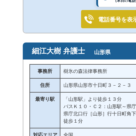
(本日の電話受
電話番号を表
細江大樹 弁護士
山形県
事務所
樹氷の森法律事務所
住所
山形県山形市十日町３－２－３
最寄り駅
「山形駅」より徒歩１３分
バスＫ１０・Ｃ２：山形駅～県
県庁北口行［山形］行十日町角
徒歩１分
対応エリア
全国