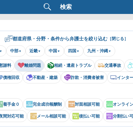
検索
都道府県・分野・条件から弁護士を絞り込む
［閉じる］
中部
近畿
中国
四国
九州・沖縄
慰謝料
離婚問題
相続・遺産トラブル
交通事故
債権回収
不動産・建築
詐欺・消費者被害
インタ
着手金０
完全成功報酬制
対面相談可能
オンライ
夜間対応可能
メール相談可能
後払い可能
分割払い