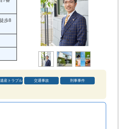
目7番
徒歩8
遺産トラブル
交通事故
刑事事件