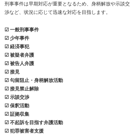
刑事事件は早期対応が重要となるため、身柄解放や示談交
渉など、状況に応じて迅速な対応を目指します。
☑ 一般刑事事件
☑ 少年事件
☑ 経済事犯
☑ 被疑者弁護
☑ 被告人弁護
☑ 接見
☑ 勾留阻止・身柄解放活動
☑ 接見禁止解除
☑ 示談交渉
☑ 保釈活動
☑ 証拠収集
☑ 不起訴を目指す弁護活動
☑ 犯罪被害者支援