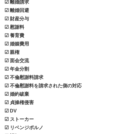
☑ 離婚請求
☑ 離婚回避
☑ 財産分与
☑ 慰謝料
☑ 養育費
☑ 婚姻費用
☑ 親権
☑ 面会交流
☑ 年金分割
☑ 不倫慰謝料請求
☑ 不倫慰謝料を請求された側の対応
☑ 婚約破棄
☑ 貞操権侵害
☑ DV
☑ ストーカー
☑ リベンジポルノ