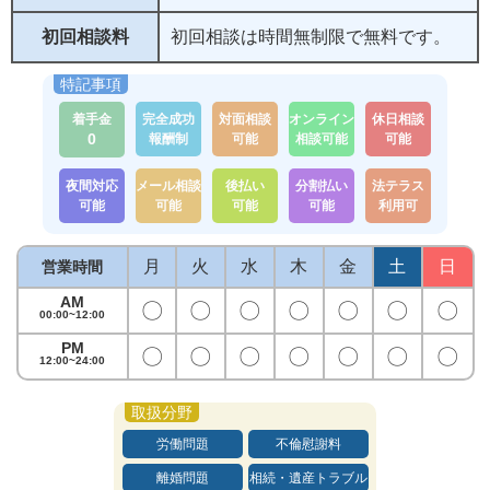
初回相談料
初回相談は時間無制限で無料です。
着手金
完全成功
対面相談
オンライン
休日相談
0
報酬制
可能
相談可能
可能
夜間対応
メール相談
後払い
分割払い
法テラス
可能
可能
可能
可能
利用可
月
火
水
木
金
土
日
営業時間
AM
〇
〇
〇
〇
〇
〇
〇
00:00~12:00
PM
〇
〇
〇
〇
〇
〇
〇
12:00~24:00
労働問題
不倫慰謝料
離婚問題
相続・遺産トラブル