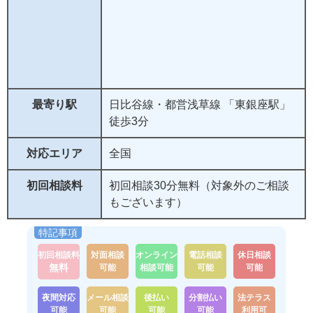
最寄り駅
日比谷線・都営浅草線 「東銀座駅」
徒歩3分
対応エリア
全国
初回相談料
初回相談30分無料（対象外のご相談
もございます）
初回相談料
対面相談
オンライン
電話相談
休日相談
無料
可能
相談可能
可能
可能
夜間対応
メール相談
後払い
分割払い
法テラス
可能
可能
可能
可能
利用可