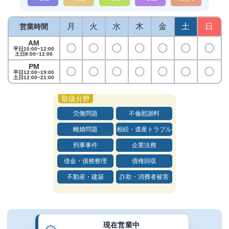
月
火
水
木
金
土
日
営業時間
AM
〇
〇
〇
〇
〇
〇
〇
平日10:00~12:00
土日8:00~12:00
PM
〇
〇
〇
〇
〇
〇
〇
平日12:00~19:00
土日12:00~21:00
労働問題
不倫慰謝料
離婚問題
相続・遺産トラブル
刑事事件
企業法務
借金・債務整理
債権回収
不動産・建築
詐欺・消費者被害
現在営業中