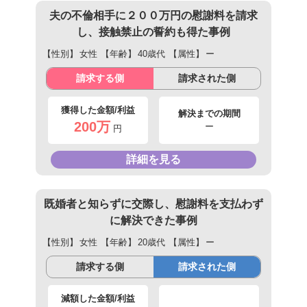
夫の不倫相手に２００万円の慰謝料を請求
し、接触禁止の誓約も得た事例
【性別】
女性
【年齢】
40歳代
【属性】
ー
請求する側
請求された側
獲得した金額/利益
解決までの期間
200万
ー
円
詳細を見る
既婚者と知らずに交際し、慰謝料を支払わず
に解決できた事例
【性別】
女性
【年齢】
20歳代
【属性】
ー
請求する側
請求された側
減額した金額/利益