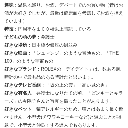
趣味
：温泉地巡り、お酒、デパートでのお買い物（昔はお
酒が大好きでしたが、最近は健康面を考慮してお酒を控え
ています）
特技
：円周率を１００桁以上暗記している
子どもの頃の夢
：弁護士
好きな場所
：日本橋や銀座の街並み
好きな映画
：「ジュマンジ」のような冒険もの、「THE
100」のような宇宙もの
好きなブランド
：ROLEXの「デイデイト」は、数ある腕
時計の中で最も品のある時計だと思います。
好きなテレビ番組
：「坂の上の雲」「高い城の男」
好きな有名人
：弁護士になりたての頃、「ピンキーとキラ
ーズ」の今陽子さんと写真を撮ったことがあります。
好きなペット
：猫アレルギーのため、猫とはあまり長く遊
べません。小型犬(チワワやヨーキーなど)と遊ぶことが得
意で、小型犬と仲良くする達人でもあります。