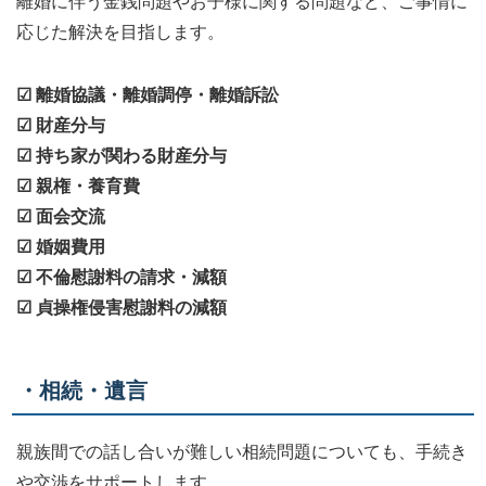
離婚に伴う金銭問題やお子様に関する問題など、ご事情に
応じた解決を目指します。
☑ 離婚協議・離婚調停・離婚訴訟
☑ 財産分与
☑ 持ち家が関わる財産分与
☑ 親権・養育費
☑ 面会交流
☑ 婚姻費用
☑ 不倫慰謝料の請求・減額
☑ 貞操権侵害慰謝料の減額
・相続・遺言
親族間での話し合いが難しい相続問題についても、手続き
や交渉をサポートします。