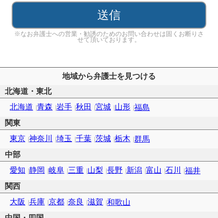
※なお弁護士への営業・勧誘のためのお問い合わせは固くお断りさ
せて頂いております。
地域から弁護士を見つける
北海道・東北
北海道
青森
岩手
秋田
宮城
山形
福島
関東
東京
神奈川
埼玉
千葉
茨城
栃木
群馬
中部
愛知
静岡
岐阜
三重
山梨
長野
新潟
富山
石川
福井
関西
大阪
兵庫
京都
奈良
滋賀
和歌山
中国・四国