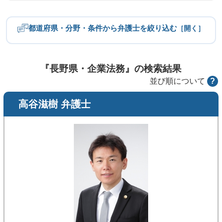
都道府県・分野・条件から弁護士を絞り込む
［開く］
都道府県
北海道・東北
関東
『長野県・企業法務』の検索結果
並び順について
?
中部
近畿
高谷滋樹 弁護士
中国
四国
九州・沖縄
分野
労働問題
不倫慰謝料
離婚問題
相続・遺産トラブル