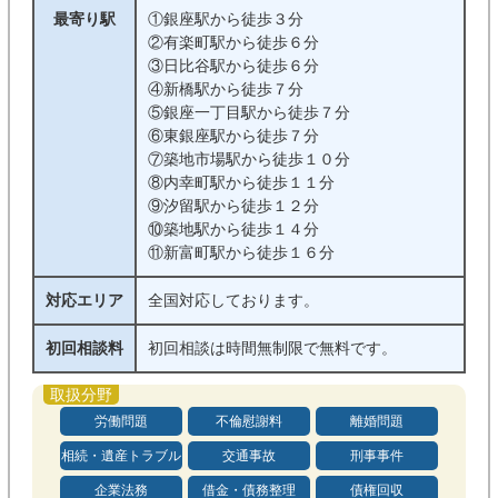
最寄り駅
①銀座駅から徒歩３分
②有楽町駅から徒歩６分
③日比谷駅から徒歩６分
④新橋駅から徒歩７分
⑤銀座一丁目駅から徒歩７分
⑥東銀座駅から徒歩７分
⑦築地市場駅から徒歩１０分
⑧内幸町駅から徒歩１１分
⑨汐留駅から徒歩１２分
⑩築地駅から徒歩１４分
⑪新富町駅から徒歩１６分
対応エリア
全国対応しております。
初回相談料
初回相談は時間無制限で無料です。
労働問題
不倫慰謝料
離婚問題
相続・遺産トラブル
交通事故
刑事事件
企業法務
借金・債務整理
債権回収