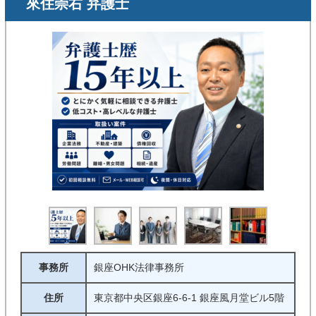
來住崇右 弁護士
務に一石を投じたものも少なくありません。相談者様
のお悩み事が社会を変える力になるかもしれません。
事務所
銀座OHK法律事務所
住所
東京都中央区銀座6-6-1 銀座風月堂ビル5階