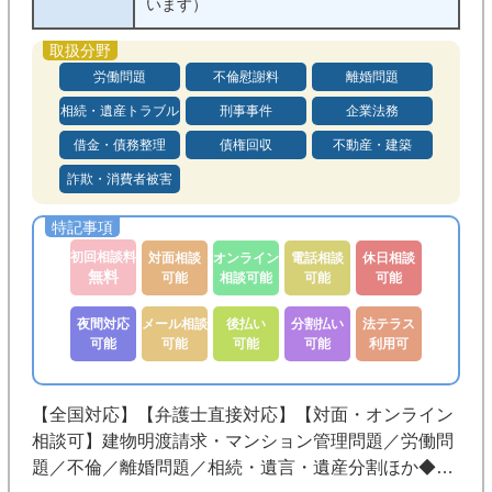
います）
労働問題
不倫慰謝料
離婚問題
相続・遺産トラブル
刑事事件
企業法務
借金・債務整理
債権回収
不動産・建築
詐欺・消費者被害
初回相談料
対面相談
オンライン
電話相談
休日相談
無料
可能
相談可能
可能
可能
夜間対応
メール相談
後払い
分割払い
法テラス
可能
可能
可能
可能
利用可
【全国対応】【弁護士直接対応】【対面・オンライン
相談可】建物明渡請求・マンション管理問題／労働問
題／不倫／離婚問題／相続・遺言・遺産分割ほか◆マ