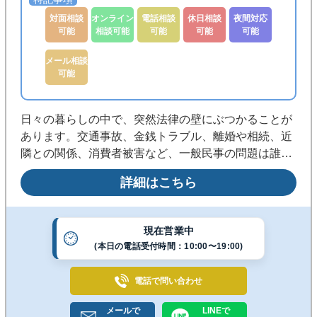
対面相談
オンライン
電話相談
休日相談
夜間対応
可能
相談可能
可能
可能
可能
メール相談
可能
日々の暮らしの中で、突然法律の壁にぶつかることが
あります。交通事故、金銭トラブル、離婚や相続、近
隣との関係、消費者被害など、一般民事の問題は誰に
でも起こり得るものです。私は、そうした身近な悩み
詳細はこちら
に対して、冷静に、そして丁寧に向き合うことを大切
にしています。
現在営業中
(本日の電話受付時間：10:00〜19:00)
電話で
問い合わせ
メールで
LINEで