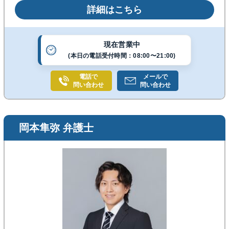
ンション管理士等の不動産資格を活かし、一人ひとり
詳細はこちら
の事情に合った解決を目指します。まずはお悩みをお
聞かせください。
現在営業中
(本日の電話受付時間：08:00〜21:00)
電話で
メールで
問い合わせ
問い合わせ
岡本隼弥 弁護士