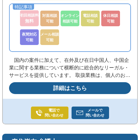
初回相談料
対面相談
オンライン
電話相談
休日相談
無料
可能
相談可能
可能
可能
夜間対応
メール相談
可能
可能
国内の案件に加えて、在外及び在日中国人、中国企
業に関する業務について横断的に総合的なリーガル・
サービスを提供しています。 取扱業務は、個人のお客
様からは一般民事、刑事、債権回収、投資紛争等、企
詳細はこちら
業のお客様から労務、取引紛争、知的財産、対中進出
に関する業務全般、M＆A等国際的な業務を含めて、
幅広い領域を取り扱っています。 特に、外国人事件
電話で
メールで
に関しては豊富な解決実績がございますので、外国人
問い合わせ
問い合わせ
の方はお気軽にご相談ください。 弊所では、社会の
耳目を集める数々の難関事件や従来の実務を乗り越え
る先進的な訴訟を手掛けています。これらの案件は実