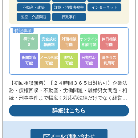
不動産・建築
詐欺・消費者被害
インターネット
医療・介護問題
行政事件
着手金
完全成功
対面相談
オンライン
休日相談
0
報酬制
可能
相談可能
可能
夜間対応
メール相談
後払い
分割払い
法テラス
可能
可能
可能
可能
利用可
【初回相談無料】【２４時間３６５日対応可】企業法
務・債権回収・不動産・労働問題・離婚男女問題・相
続・刑事事件まで幅広く対応◎法律だけでなく経営・
財務の視点も踏まえた実践的な解決を目指します。
詳細はこちら
《銀座駅徒歩3分／メール・WEB相談可／夜間・休日
も事前予約で対応》
メールで
問い合わせ