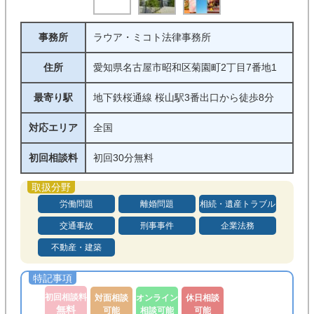
事務所
ラウア・ミコト法律事務所
住所
愛知県名古屋市昭和区菊園町2丁目7番地1
最寄り駅
地下鉄桜通線 桜山駅3番出口から徒歩8分
対応エリア
全国
初回相談料
初回30分無料
労働問題
離婚問題
相続・遺産トラブル
交通事故
刑事事件
企業法務
不動産・建築
初回相談料
対面相談
オンライン
休日相談
無料
可能
相談可能
可能