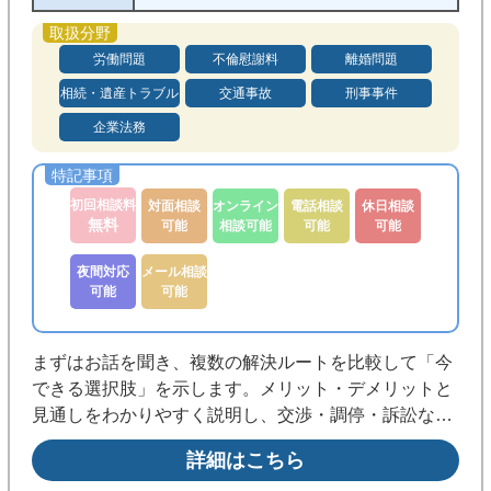
労働問題
不倫慰謝料
離婚問題
相続・遺産トラブル
交通事故
刑事事件
企業法務
初回相談料
対面相談
オンライン
電話相談
休日相談
無料
可能
相談可能
可能
可能
夜間対応
メール相談
可能
可能
まずはお話を聞き、複数の解決ルートを比較して「今
できる選択肢」を示します。メリット・デメリットと
見通しをわかりやすく説明し、交渉・調停・訴訟など
最適な手段で、納得できる解決まで粘り強く進めま
詳細はこちら
す。