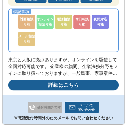
対面相談
オンライン
電話相談
休日相談
夜間対応
可能
相談可能
可能
可能
可能
メール相談
可能
東京と大阪に拠点ありますが、オンラインを駆使して
全国対応可能です。 企業様の顧問、企業法務分野をメ
インに取り扱っておりますが、一般民事、家事案件に
ついても対応可能です。 中国語・英語対応可能な弁護
詳細はこちら
士です。海外企業との取引における英文、中文契約書
のレビューやM&A、海外進出サポートをしています。
メールで
受付時間外です
問い合わせ
※電話受付時間外のためメールでお問い合わせください