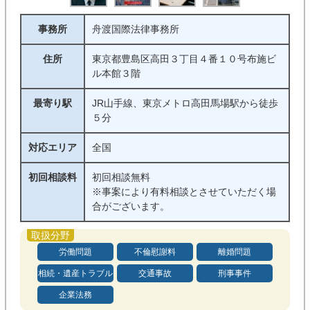
事務所
舟渡国際法律事務所
住所
東京都豊島区高田３丁目４番１０号布施ビ
ル本館３階
最寄り駅
JR山手線、東京メトロ高田馬場駅から徒歩
５分
対応エリア
全国
初回相談料
初回相談無料
※事案により有料相談とさせていただく場
合がございます。
労働問題
不倫慰謝料
離婚問題
相続・遺産トラブル
交通事故
刑事事件
企業法務