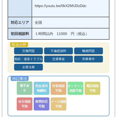
https://youtu.be/0kX2MUDzDdc
メール相談可能
後払い可能
分割払い可能
法テラス利用可
対応エリア
全国
初回相談料
１時間以内 11000 円（税込）
労働問題
不倫慰謝料
離婚問題
相続・遺産トラブル
交通事故
刑事事件
企業法務
着手金
完全成功
対面相談
オンライン
電話相談
0
報酬制
可能
相談可能
可能
休日相談
夜間対応
メール相談
可能
可能
可能