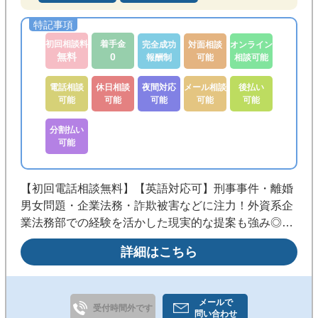
初回相談料
着手金
完全成功
対面相談
オンライン
無料
0
報酬制
可能
相談可能
電話相談
休日相談
夜間対応
メール相談
後払い
可能
可能
可能
可能
可能
分割払い
可能
【初回電話相談無料】【英語対応可】刑事事件・離婚
男女問題・企業法務・詐欺被害などに注力！外資系企
業法務部での経験を活かした現実的な提案も強み◎明
るく話しやすい人柄で、身近に頼れる弁護士を目指し
詳細はこちら
ます。《代々木駅徒歩3分／夜間・休日相談可／分
割・後払い相談可》
メールで
受付時間外です
問い合わせ