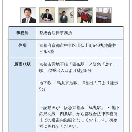
交通事故
刑事事件
企業法務
借金・債務整理
債権回収
不動産・建築
事務所
都総合法律事務所
詐欺・消費者被害
インターネット
住所
京都府京都市中京区山伏山町540丸池藤井
ビル5階
医療・介護問題
行政事件
最寄り駅
京都市営地下鉄「四条駅」／阪急「烏丸
駅」22番出入口より徒歩5分
条件
地下鉄 「烏丸御池駅」 6番出入口より徒歩
初回相談料無料
着手金０
5分
完全成功報酬制
対面相談可能
下記動画が、阪急京都線「烏丸駅」 ・ 地下
鉄烏丸線「四条駅」から都総合法律事務所
オンライン相談可能
電話相談可能
までの道案内動画となっております。御参
考にされてください。
休日相談可能
夜間対応可能