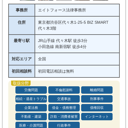
事務所
エイトフォース法律事務所
住所
東京都渋谷区代々木1-25-5 BIZ SMART
代々木3階
最寄り駅
JR山手線 代々木駅 徒歩3分
小田急線 南新宿駅 徒歩4分
対応エリア
全国
初回相談料
初回電話相談は無料
労働問題
不倫慰謝料
離婚問題
相続・遺産トラブル
交通事故
刑事事件
企業法務
借金・債務整理
債権回収
不動産・建築
詐欺・消費者被害
インターネット
医療・介護問題
行政事件