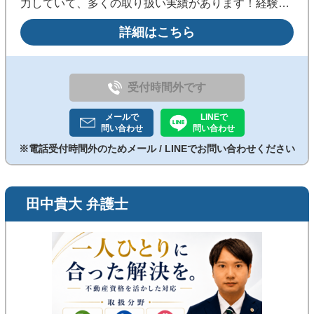
力していて、多くの取り扱い実績があります！経験を
活かしたスピーディーな対応と納得の料金体系で安心
詳細はこちら
してご依頼いただけるよう努めております。まずはお
気軽にご相談ください。
受付時間外です
メールで
LINEで
問い合わせ
問い合わせ
※電話受付時間外のためメール / LINEでお問い合わせください
田中貴大 弁護士