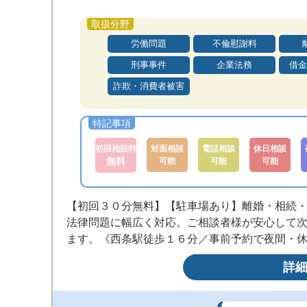
労働問題
不倫慰謝料
刑事事件
企業法務
借金
詐欺・消費者被害
初回相談料
対面相談
電話相談
休日相談
無料
可能
可能
可能
【初回３０分無料】【駐車場あり】離婚・相続
法律問題に幅広く対応。ご相談者様が安心して
ます。《西条駅徒歩１６分／事前予約で夜間・
詳