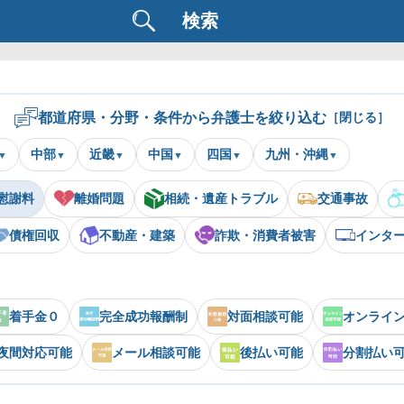
検索
都道府県・分野・条件から弁護士を絞り込む
［閉じる］
中部
近畿
中国
四国
九州・沖縄
慰謝料
離婚問題
相続・遺産トラブル
交通事故
債権回収
不動産・建築
詐欺・消費者被害
インタ
着手金０
完全成功報酬制
対面相談可能
オンライ
夜間対応可能
メール相談可能
後払い可能
分割払い