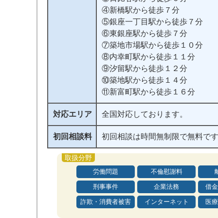
④新橋駅から徒歩７分
⑤銀座一丁目駅から徒歩７分
⑥東銀座駅から徒歩７分
⑦築地市場駅から徒歩１０分
⑧内幸町駅から徒歩１１分
⑨汐留駅から徒歩１２分
⑩築地駅から徒歩１４分
⑪新富町駅から徒歩１６分
対応エリア
全国対応しております。
初回相談料
初回相談は時間無制限で無料で
労働問題
不倫慰謝料
刑事事件
企業法務
借金
詐欺・消費者被害
インターネット
医療