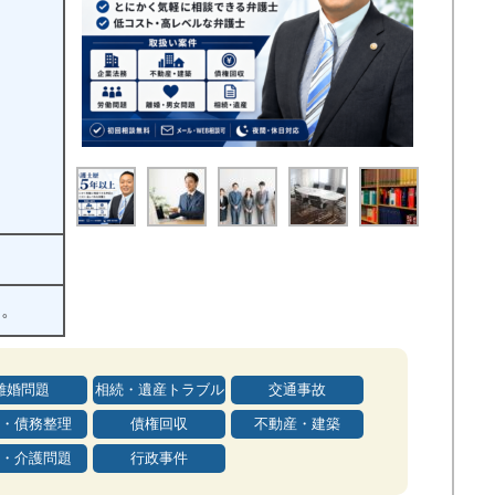
す。
離婚問題
相続・遺産トラブル
交通事故
・債務整理
債権回収
不動産・建築
・介護問題
行政事件