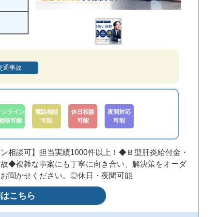
交通事故
オンライン
電話相談
休日相談
夜間対応
相談可能
可能
可能
可能
ン相談可】担当実績1000件以上！◆Ｂ型肝炎給付金・
事故◆複雑な事案にも丁寧に向き合い、解決策をオーダ
もお聞かせください。◎休日・夜間可能
細はこちら