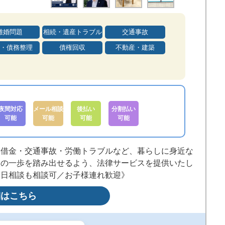
離婚問題
相続・遺産トラブル
交通事故
・債務整理
債権回収
不動産・建築
夜間対応
メール相談
後払い
分割払い
可能
可能
可能
可能
・借金・交通事故・労働トラブルなど、暮らしに身近な
次の一歩を踏み出せるよう、法律サービスを提供いたし
休日相談も相談可／お子様連れ歓迎》
細はこちら