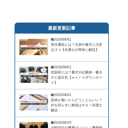
最新更新記事
2026/08/01
受任通知とは？文例や書式と注意
点３つ【弁護士が簡単に解説】
2026/08/01
控訴状とは？書式や記載例・書き
方と提出先【ｗｏｒｄダウンロー
ド】
2026/08/01
訴状が届いたらどうしたらいい？
封を切らずに無視はＮＧ！弁護士
解説
2026/06/25
少額訴訟の費用はいくら｜費用倒