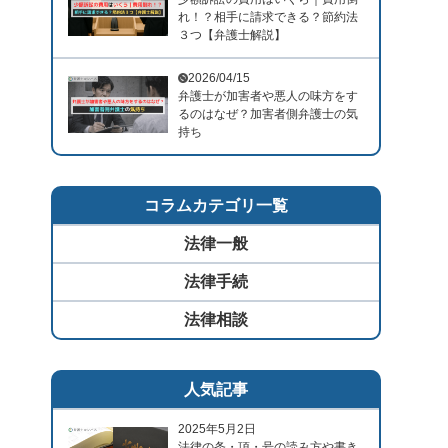
れ！？相手に請求できる？節約法
３つ【弁護士解説】
2026/04/15
弁護士が加害者や悪人の味方をす
るのはなぜ？加害者側弁護士の気
持ち
コラムカテゴリ一覧
法律一般
法律手続
法律相談
人気記事
2025年5月2日
法律の条・項・号の読み方や書き