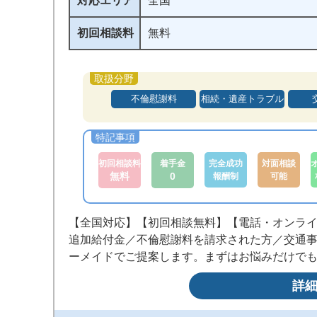
対応エリア
全国
初回相談料
無料
不倫慰謝料
相続・遺産トラブル
初回相談料
着手金
完全成功
対面相談
無料
0
報酬制
可能
【全国対応】【初回相談無料】【電話・オンライ
追加給付金／不倫慰謝料を請求された方／交通
ーメイドでご提案します。まずはお悩みだけで
詳