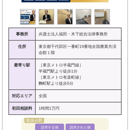
初回相談料無料
着手金０
完全成功報酬制
対面相談可能
オンライン相談可能
電話相談可能
事務所
弁護士法人福田・木下総合法律事務所
休日相談可能
夜間対応可能
住所
東京都千代田区一番町19番地全国農業共済
会館１階
メール相談可能
後払い可能
最寄り駅
［東京メトロ半蔵門線］
分割払い可能
法テラス利用可
半蔵門駅より徒歩1分
［東京メトロ有楽町線］
麴町駅より徒歩5分
対応エリア
全国
初回相談料
1時間1万円
請求する側
請求された側