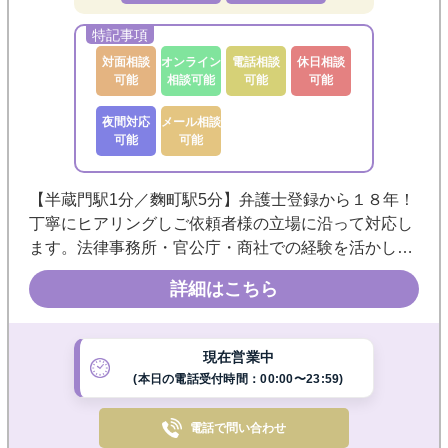
対面相談
オンライン
電話相談
休日相談
可能
相談可能
可能
可能
夜間対応
メール相談
可能
可能
【半蔵門駅1分／麴町駅5分】弁護士登録から１８年！
丁寧にヒアリングしご依頼者様の立場に沿って対応し
ます。法律事務所・官公庁・商社での経験を活かし、
示談交渉・調停・訴訟まで現実的な解決を目指しま
詳細はこちら
す。まずはお気軽にご相談ください。◎電話・メー
ル・オンライン相談可◎
現在営業中
(本日の電話受付時間：00:00〜23:59)
電話で
問い合わせ