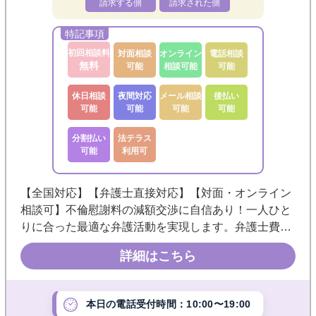
請求する側
請求された側
初回相談料
対面相談
オンライン
電話相談
無料
可能
相談可能
可能
休日相談
夜間対応
メール相談
後払い
可能
可能
可能
可能
分割払い
法テラス
可能
利用可
【全国対応】【弁護士直接対応】【対面・オンライン
相談可】不倫慰謝料の減額交渉に自信あり！一人ひと
りに合った最適な弁護活動を実現します。弁護士費用
にも柔軟に応じます。丁寧に説明しますので、まずは
詳細はこちら
お気軽にご相談ください。◎当日相談可能 ◎後払
い・分割払いOK ◎完全個室
本日の電話受付時間：10:00〜19:00