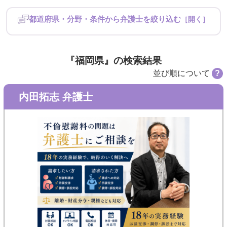
都道府県・分野・条件から弁護士を絞り込む
［開く］
都道府県
北海道・東北
関東
『福岡県』の検索結果
並び順について
?
中部
近畿
内田拓志 弁護士
中国
四国
九州・沖縄
分野
請求する側
請求された側
条件