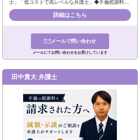
士」「低コストで高レベルな弁護士」◆不倫慰謝料の
「請求する側」「請求された側」双方に豊富な実績あ
詳細はこちら
り◎《銀座駅徒歩3分／メール・WEB相談可／夜間・
休日も事前予約で対応》
メールで
問い合わせ
メールにてお問い合わせをお受けしています
田中貴大 弁護士