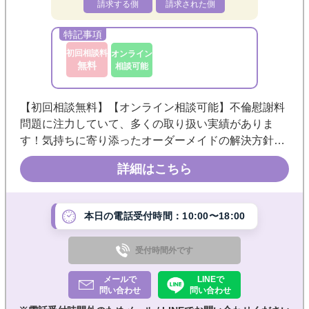
※ご相談内容により初回相談無料の対象外
請求する側
請求された側
のものがございます。
※繁忙状況によりご相談をお受けできない
ことがございます。
初回相談料
オンライン
無料
相談可能
【初回相談無料】【オンライン相談可能】不倫慰謝料
問題に注力していて、多くの取り扱い実績がありま
す！気持ちに寄り添ったオーダーメイドの解決方針を
目指しています。相談しやすい雰囲気づくりを心掛け
詳細はこちら
ていますので、まずはお気軽にご相談ください。
本日の電話受付時間：10:00〜18:00
受付時間外です
メールで
LINEで
問い合わせ
問い合わせ