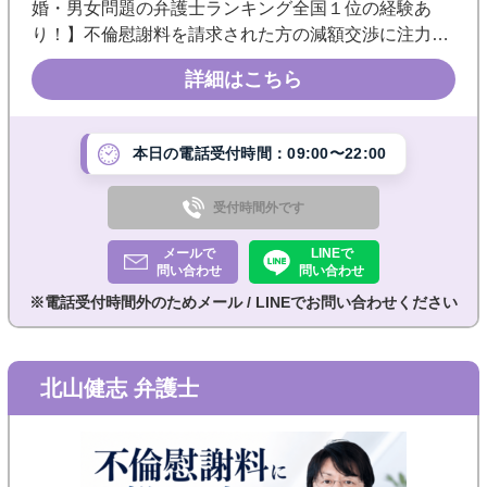
婚・男女問題の弁護士ランキング全国１位の経験あ
り！】不倫慰謝料を請求された方の減額交渉に注力。
１５年以上の離婚・不倫問題の経験をもとに、訴訟前
詳細はこちら
の交渉から裁判対応まで、納得できる解決を目指して
サポートします。
本日の電話受付時間：09:00〜22:00
受付時間外です
メールで
LINEで
問い合わせ
問い合わせ
※電話受付時間外のためメール / LINEでお問い合わせください
北山健志 弁護士