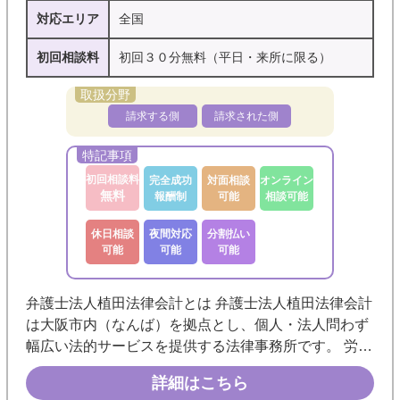
対応エリア
全国
初回相談料
初回３０分無料（平日・来所に限る）
請求する側
請求された側
初回相談料
完全成功
対面相談
オンライン
無料
報酬制
可能
相談可能
休日相談
夜間対応
分割払い
可能
可能
可能
弁護士法人植田法律会計とは 弁護士法人植田法律会計
は大阪市内（なんば）を拠点とし、個人・法人問わず
幅広い法的サービスを提供する法律事務所です。 労働
問題、離婚・相続、企業法務、刑事弁護など、依頼者
詳細はこちら
の立場に寄り添った解決を目指します。 「依頼者ファ