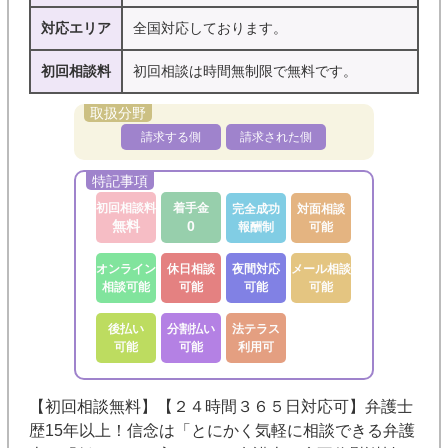
対応エリア
全国対応しております。
初回相談料
初回相談は時間無制限で無料です。
請求する側
請求された側
初回相談料
着手金
完全成功
対面相談
無料
0
報酬制
可能
オンライン
休日相談
夜間対応
メール相談
相談可能
可能
可能
可能
後払い
分割払い
法テラス
可能
可能
利用可
【初回相談無料】【２４時間３６５日対応可】弁護士
歴15年以上！信念は「とにかく気軽に相談できる弁護