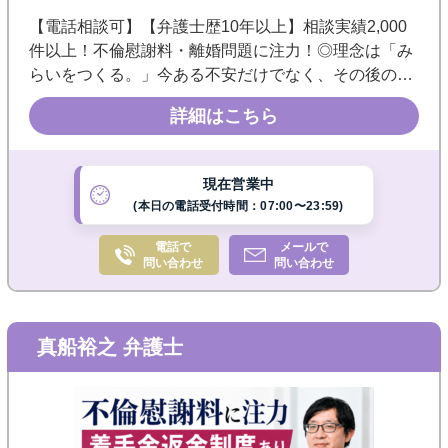
【電話相談可】【弁護士歴10年以上】相談実績2,000
件以上！不倫慰謝料・離婚問題に注力！◎理念は「み
らいをつくる。」今ある不安だけでなく、その後の生
活まで見据えた解決を目指します《新川駅徒歩約８
詳細はこちら
分・駐車場あり》休日・夜間相談可◎分割払い相談可
◎
現在営業中
(本日の電話受付時間：07:00〜23:59)
電話で
メールで
問い合わせ
問い合わせ
真船裕之 弁護士