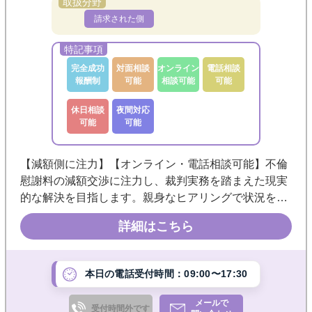
請求された側
完全成功
対面相談
オンライン
電話相談
報酬制
可能
相談可能
可能
休日相談
夜間対応
可能
可能
【減額側に注力】【オンライン・電話相談可能】不倫
慰謝料の減額交渉に注力し、裁判実務を踏まえた現実
的な解決を目指します。親身なヒアリングで状況を丁
寧に整理し、交渉から訴訟まで一貫対応。オンライン
詳細はこちら
相談にも対応していますので、お気軽にご相談くださ
い。
本日の電話受付時間：09:00〜17:30
メールで
受付時間外です