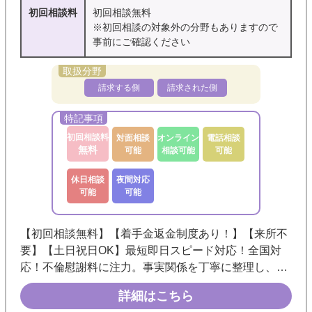
初回相談料
初回相談無料
※初回相談の対象外の分野もありますので
事前にご確認ください
請求する側
請求された側
初回相談料
対面相談
オンライン
電話相談
無料
可能
相談可能
可能
休日相談
夜間対応
可能
可能
【初回相談無料】【着手金返金制度あり！】【来所不
要】【土日祝日OK】最短即日スピード対応！全国対
応！不倫慰謝料に注力。事実関係を丁寧に整理し、状
況に応じた最適な解決をご提案します。わかりやすい
詳細はこちら
説明と冷静な対応で、安心してご相談いただけます。