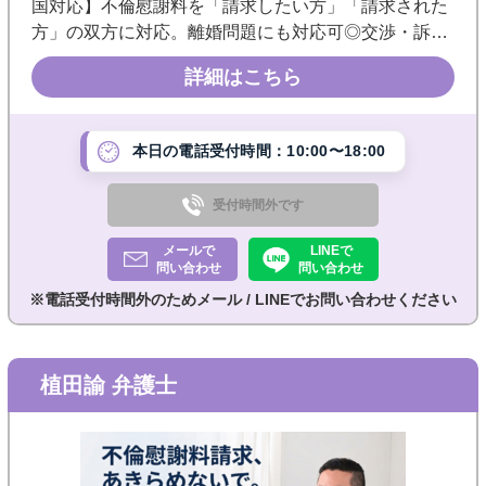
国対応】不倫慰謝料を「請求したい方」「請求された
方」の双方に対応。離婚問題にも対応可◎交渉・訴訟
を見据えてサポートします。弁護士との相談に不安の
詳細はこちら
ある方でもメールやLINEで相談可◎《築地市場駅徒歩
3分／東銀座駅徒歩5分》
本日の電話受付時間：10:00〜18:00
受付時間外です
メールで
LINEで
問い合わせ
問い合わせ
※電話受付時間外のためメール / LINEでお問い合わせください
植田諭 弁護士