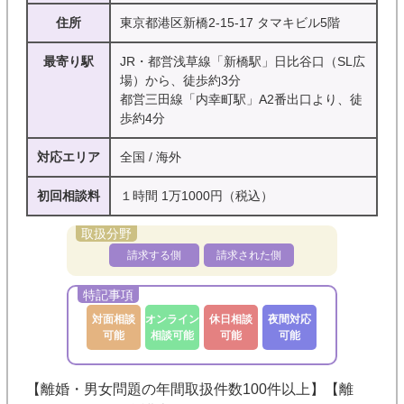
住所
東京都港区新橋2-15-17 タマキビル5階
最寄り駅
JR・都営浅草線「新橋駅」日比谷口（SL広
場）から、徒歩約3分
都営三田線「内幸町駅」A2番出口より、徒
歩約4分
対応エリア
全国 / 海外
初回相談料
１時間 1万1000円（税込）
請求する側
請求された側
対面相談
オンライン
休日相談
夜間対応
可能
相談可能
可能
可能
【離婚・男女問題の年間取扱件数100件以上】【離