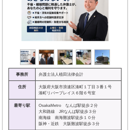
事務所
弁護士法人植田法律会計
住所
大阪府大阪市浪速区湊町１丁目３番１号
湊町リバープレイス６階６号室
最寄り駅
OsakaMetro なんば駅徒歩２分
大和路線 JRなんば駅徒歩３分
南海線 南海難波駅徒歩１０分
阪神・近鉄 大阪難波駅徒歩３分