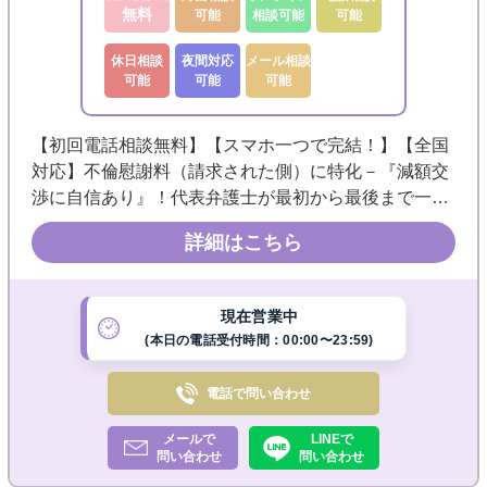
無料
可能
相談可能
可能
休日相談
夜間対応
メール相談
可能
可能
可能
【初回電話相談無料】【スマホ一つで完結！】【全国
対応】不倫慰謝料（請求された側）に特化－『減額交
渉に自信あり』！代表弁護士が最初から最後まで一貫
して対応します。粘り強い交渉で依頼者様の利益を追
詳細はこちら
求し、家族や職場に知られず解決◎夜間休日も電話で
当日ご相談OK
現在営業中
(本日の電話受付時間：00:00〜23:59)
電話で
問い合わせ
メールで
LINEで
問い合わせ
問い合わせ