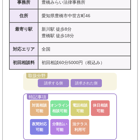
事務所
豊橋みらい法律事務所
住所
愛知県豊橋市中世古町46
最寄り駅
新川駅 徒歩8分
豊橋駅 徒歩18分
対応エリア
全国
初回相談料
初回相談60分5000円（税込み）
請求する側
請求された側
対面相談
オンライン
電話相談
休日相談
可能
相談可能
可能
可能
夜間対応
分割払い
法テラス
可能
可能
利用可