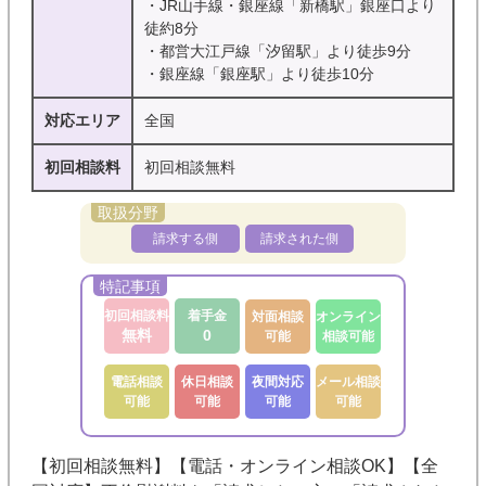
・JR山手線・銀座線「新橋駅」銀座口より
徒約8分
・都営大江戸線「汐留駅」より徒歩9分
・銀座線「銀座駅」より徒歩10分
対応エリア
全国
初回相談料
初回相談無料
請求する側
請求された側
初回相談料
着手金
対面相談
オンライン
無料
0
可能
相談可能
電話相談
休日相談
夜間対応
メール相談
可能
可能
可能
可能
【初回相談無料】【電話・オンライン相談OK】【全