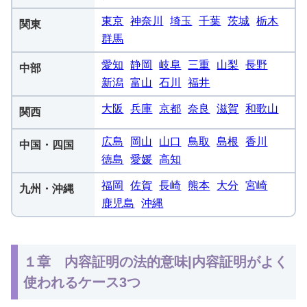
東京
神奈川
埼玉
千葉
茨城
栃木
関東
群馬
愛知
静岡
岐阜
三重
山梨
長野
中部
新潟
富山
石川
福井
大阪
兵庫
京都
奈良
滋賀
和歌山
関西
広島
岡山
山口
鳥取
島根
香川
中国・四国
徳島
愛媛
高知
福岡
佐賀
長崎
熊本
大分
宮崎
九州・沖縄
鹿児島
沖縄
１章 内容証明の法的意味|内容証明がよく
使われるケース3つ