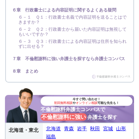
６章 行政書士による内容証明に関するよくある疑問
６－１ Ｑ１：行政書士名義で内容証明を送ることはで
きますか？
６－２ Ｑ２：行政書士から届いた内容証明は無視して
もいいですか？
６－３ Ｑ３：行政書士による内容証明は住所を知られ
ずに出せる？
７章 不倫慰謝料に強い弁護士を探すなら弁護士コンパス
８章 まとめ
今すぐ問い合わせ！
初回無料相談
や
オンライン相談
可能な先生も！
不倫慰謝料弁護士コンパスで
不倫慰謝料に強い
弁護士を探す
北海道
青森
岩手
秋田
宮城
山形
北海道・東北
福島