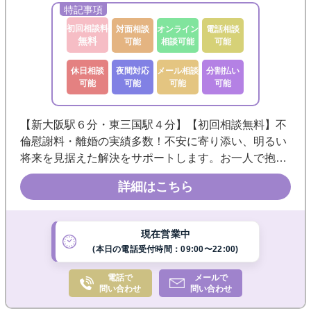
初回相談料
対面相談
オンライン
電話相談
無料
可能
相談可能
可能
休日相談
夜間対応
メール相談
分割払い
可能
可能
可能
可能
【新大阪駅６分・東三国駅４分】【初回相談無料】不
倫慰謝料・離婚の実績多数！不安に寄り添い、明るい
将来を見据えた解決をサポートします。お一人で抱え
込まず、どうぞお気軽にご相談ください。《明瞭・柔
詳細はこちら
軟な料金体系》◎メール・電話相談可◎分割払い可能
◎守秘義務厳守
現在営業中
(本日の電話受付時間：09:00〜22:00)
電話で
メールで
問い合わせ
問い合わせ