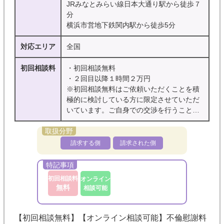
JRみなとみらい線日本大通り駅から徒歩７
分
横浜市営地下鉄関内駅から徒歩5分
対応エリア
全国
初回相談料
・初回相談無料
・２回目以降１時間２万円
※初回相談無料はご依頼いただくことを積
極的に検討している方に限定させていただ
いています。ご自身での交渉を行うことを
前提としたご相談の場合には、初回無料相
談の対象外になっています。
※ご相談内容により初回相談無料の対象外
請求する側
請求された側
のものがございます。
※繁忙状況によりご相談をお受けできない
ことがございます。
初回相談料
オンライン
無料
相談可能
【初回相談無料】【オンライン相談可能】不倫慰謝料