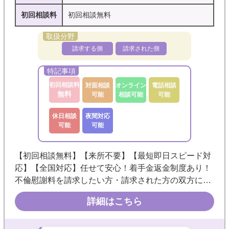
初回相談料
初回相談無料
請求する側
請求された側
初回相談料
対面相談
オンライン
電話相談
無料
可能
相談可能
可能
休日相談
夜間対応
可能
可能
【初回相談無料】【来所不要】【最短即日スピード対
応】【全国対応】任せて安心！着手金返金制度あり！
不倫慰謝料を請求したい方・請求された方の双方につ
いて、数多くのご依頼に対応してきました。親しみや
詳細はこちら
すさを大切に納得して進められる解決を目指します。