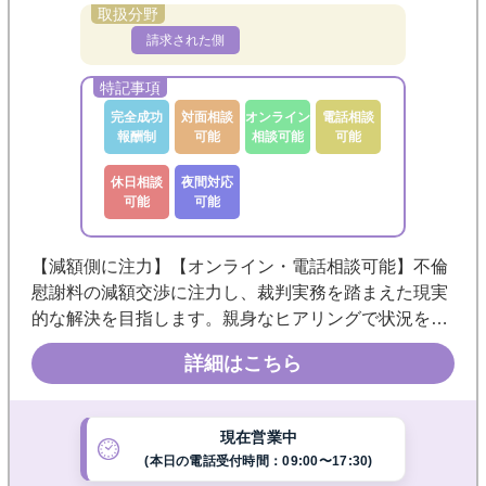
請求された側
完全成功
対面相談
オンライン
電話相談
報酬制
可能
相談可能
可能
休日相談
夜間対応
可能
可能
【減額側に注力】【オンライン・電話相談可能】不倫
慰謝料の減額交渉に注力し、裁判実務を踏まえた現実
的な解決を目指します。親身なヒアリングで状況を丁
寧に整理し、交渉から訴訟まで一貫対応。オンライン
詳細はこちら
相談にも対応していますので、お気軽にご相談くださ
い。
現在営業中
(本日の電話受付時間：09:00〜17:30)