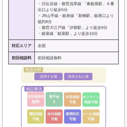
・日比谷線・都営浅草線 「東銀座駅」６番
出口より徒歩5分
・JR山手線・銀座線「新橋駅」銀座口より
徒約8分
・都営大江戸線「汐留駅」より徒歩9分
・銀座線「銀座駅」より徒歩10分
対応エリア
全国
初回相談料
初回相談無料
請求する側
請求された側
初回相談料
着手金
対面相談
オンライン
無料
0
可能
相談可能
電話相談
休日相談
夜間対応
メール相談
可能
可能
可能
可能