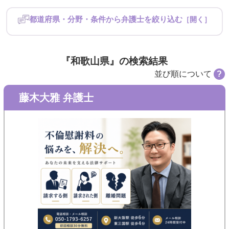
都道府県・分野・条件から弁護士を絞り込む
［開く］
都道府県
北海道・東北
関東
『和歌山県』の検索結果
並び順について
?
中部
近畿
藤木大雅 弁護士
中国
四国
九州・沖縄
分野
請求する側
請求された側
条件