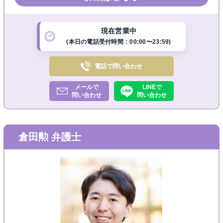
す。まずはお気軽にご相談ください。◎電話・メー
ル・オンライン相談可◎
現在営業中
(本日の電話受付時間：00:00〜23:59)
電話で
問い合わせ
メールで
LINEで
問い合わせ
問い合わせ
倉田勲 弁護士