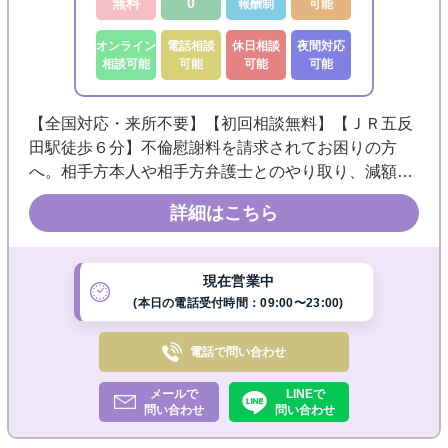
無料
0
報酬制
可能
オンライン
電話相談
休日相談
夜間対応
相談可能
可能
可能
可能
【全国対応・来所不要】【初回相談無料】【ＪＲ五反
田駅徒歩６分】不倫慰謝料を請求されてお困りの方
へ。相手方本人や相手方弁護士とのやり取り、減額交
渉、示談書作成まで、豊富な事件対応経験を踏まえ一
詳細はこちら
人ひとりオーダーメイドで丁寧にサポートします。◎
休日・夜間相談可能
現在営業中
(本日の電話受付時間：09:00〜23:00)
電話で
問い合わせ
メールで
LINEで
問い合わせ
問い合わせ