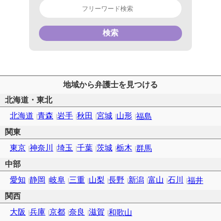
検索
地域から弁護士を見つける
北海道・東北
北海道
青森
岩手
秋田
宮城
山形
福島
関東
東京
神奈川
埼玉
千葉
茨城
栃木
群馬
中部
愛知
静岡
岐阜
三重
山梨
長野
新潟
富山
石川
福井
関西
大阪
兵庫
京都
奈良
滋賀
和歌山