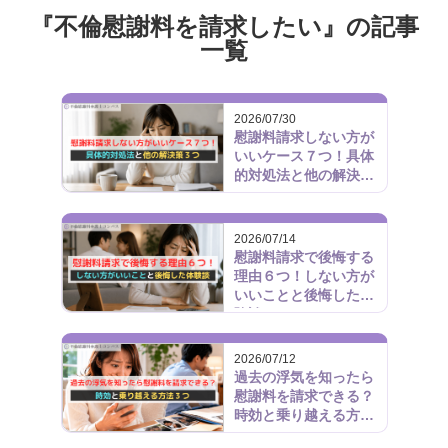
『不倫慰謝料を請求したい』の記事
一覧
2026/07/30
慰謝料請求しない方が
いいケース７つ！具体
的対処法と他の解決策
３つ
2026/07/14
慰謝料請求で後悔する
理由６つ！しない方が
いいことと後悔した体
験談
2026/07/12
過去の浮気を知ったら
慰謝料を請求できる？
時効と乗り越える方法
３つ