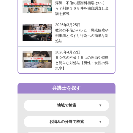
浮気・不倫の慰謝料相場はいく
ら？判例３６８件を独自調査し金
額を解説
2026年3月25日
教師の不倫がバレた！懲戒解雇や
刑事罰と揺すり行為への簡単な対
処法
2026年4月22日
５０代の不倫！５つの理由や特徴
と簡単な対処法【男性・女性の浮
気率】
弁護士を探す