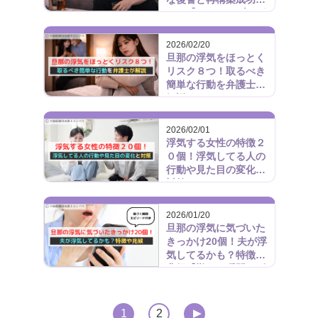
コツ【おすすめブログ
まとめ付き】
2026/02/20
旦那の浮気をほっとく
リスク８つ！取るべき
簡単な行動を弁護士が
解説
2026/02/01
浮気する女性の特徴２
０個！浮気してる人の
行動や見た目の変化と
対策
2026/01/20
旦那の浮気に気づいた
きっかけ20個！夫が浮
気してるかも？特徴や
兆候【勘づく瞬間エピ
ソード付き】
投稿のページ送り
▼
1
2