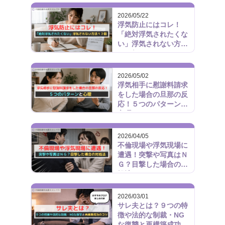
2026/05/22
浮気防止にはコレ！
「絶対浮気されたくな
い」浮気されない方法
１２個
2026/05/02
浮気相手に慰謝料請求
をした場合の旦那の反
応！５つのパターンと
心理
2026/04/05
不倫現場や浮気現場に
遭遇！突撃や写真はＮ
Ｇ？目撃した場合の対
処法
2026/03/01
サレ夫とは？９つの特
徴や法的な制裁・NG
な復讐と再構築成功の