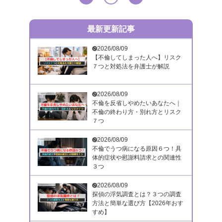
最新更新記事
2026/08/09
【不倫してしまった人へ】リスク
７つと対処法を弁護士が解説
2026/08/09
不倫を反省しやめたいあなたへ｜
不倫の終わり方・別れ方とリスク
７つ
2026/08/09
不倫でうつ病になる原因６つ！具
体的症状や慰謝料請求との関連性
３つ
2026/08/09
探偵の浮気調査とは？３つの調査
方法と簡単な選び方【2026年おす
すめ】