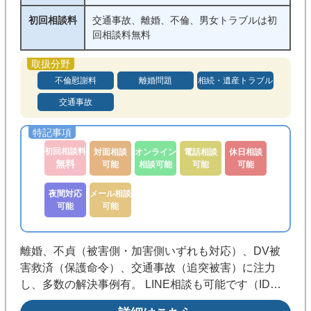
初回相談料
交通事故、離婚、不倫、男女トラブルは初
回相談料無料
不倫慰謝料
離婚問題
相続・遺産トラブル
交通事故
初回相談料
対面相談
オンライン
電話相談
休日相談
無料
可能
相談可能
可能
可能
夜間対応
メール相談
可能
可能
離婚、不貞（被害側・加害側いずれも対応）、DV被
害救済（保護命令）、交通事故（追突被害）に注力
し、多数の解決事例有。 LINE相談も可能です（ID：
matsulaw1022） 上記分野の初回相談は無料になりま