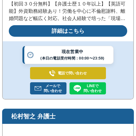
【初回３０分無料】【弁護士歴１０年以上】【英語可
能】外資勤務経験あり！労働を中心に不倫慰謝料、離
婚問題など幅広く対応。社会人経験で培った「現場感
覚」と「スピーディーな対応」が強み！粘り強く戦い
詳細はこちら
抜く弁護士を理想としています。◎休日夜間対応◎溜
池山王駅から３０秒
現在営業中
(本日の電話受付時間：00:00〜23:59)
電話で
問い合わせ
メールで
LINEで
問い合わせ
問い合わせ
松村智之 弁護士