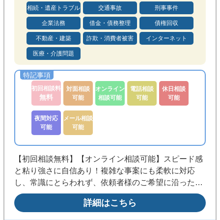
相続・遺産トラブル
交通事故
刑事事件
メール相談可能
後払い可能
企業法務
借金・債務整理
債権回収
分割払い可能
法テラス利用可
不動産・建築
詐欺・消費者被害
インターネット
医療・介護問題
初回相談料
対面相談
オンライン
電話相談
休日相談
無料
可能
相談可能
可能
可能
夜間対応
メール相談
可能
可能
【初回相談無料】【オンライン相談可能】スピード感
と粘り強さに自信あり！複雑な事案にも柔軟に対応
し、常識にとらわれず、依頼者様のご希望に沿った最
善の解決策を追求します。依頼者を全力でサポートし
詳細はこちら
ます。まずはお気軽にご相談ください。