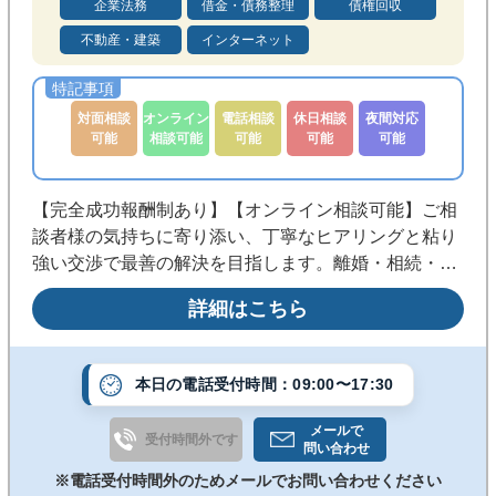
企業法務
借金・債務整理
債権回収
不動産・建築
インターネット
対面相談
オンライン
電話相談
休日相談
夜間対応
可能
相談可能
可能
可能
可能
【完全成功報酬制あり】【オンライン相談可能】ご相
談者様の気持ちに寄り添い、丁寧なヒアリングと粘り
強い交渉で最善の解決を目指します。離婚・相続・不
動産・労働・刑事事件まで幅広く対応。早期相談で解
詳細はこちら
決の選択肢を広げます。まずはお気軽にご相談くださ
い。
本日の電話受付時間：09:00〜17:30
メールで
受付時間外です
問い合わせ
※電話受付時間外のためメールでお問い合わせください