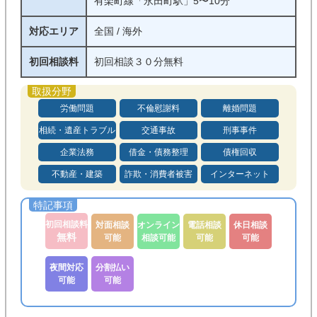
有楽町線「永田町駅」5〜10分
対応エリア
全国 / 海外
初回相談料
初回相談３０分無料
労働問題
不倫慰謝料
離婚問題
相続・遺産トラブル
交通事故
刑事事件
企業法務
借金・債務整理
債権回収
不動産・建築
詐欺・消費者被害
インターネット
初回相談料
対面相談
オンライン
電話相談
休日相談
無料
可能
相談可能
可能
可能
夜間対応
分割払い
可能
可能