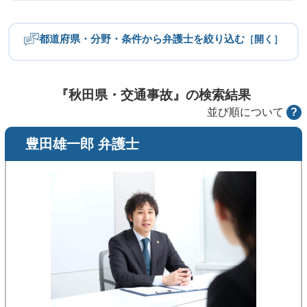
都道府県・分野・条件から弁護士を絞り込む
［開く］
都道府県
北海道・東北
関東
『秋田県・交通事故』の検索結果
並び順について
?
中部
近畿
豊田雄一郎 弁護士
中国
四国
九州・沖縄
分野
労働問題
不倫慰謝料
離婚問題
相続・遺産トラブル