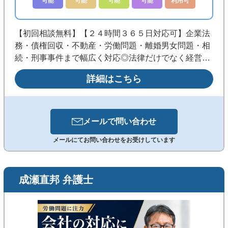
可能
可能
可能
可能
利用可
【初回相談無料】【２４時間３６５日対応可】企業法
務・債権回収・不動産・労働問題・離婚男女問題・相
続・刑事事件まで幅広く対応◎法律だけでなく経営・
財務の視点も踏まえた実践的な解決を目指します。
詳細はこちら
《銀座駅徒歩3分／メール・WEB相談可／夜間・休日
も事前予約で対応》
メールで
問い合わせ
メールにてお問い合わせをお受けしています
成瀬直邦 弁護士