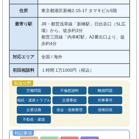
住所
東京都港区新橋2-15-17 タマキビル5階
最寄り駅
JR・都営浅草線「新橋駅」日比谷口（SL広
場）から、徒歩約3分
都営三田線「内幸町駅」A2番出口より、徒
歩約4分
対応エリア
全国 / 海外
初回相談料
１時間 1万1000円（税込）
労働問題
不倫慰謝料
離婚問題
相続・遺産トラブル
交通事故
刑事事件
企業法務
借金・債務整理
債権回収
不動産・建築