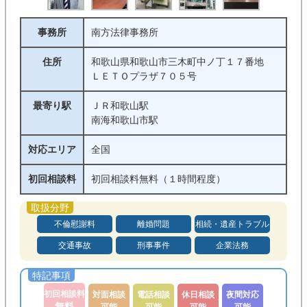
事務所
南方法律事務所
住所
和歌山県和歌山市三木町中ノ丁１７番地
ＬＥＴＯプラザ７０５号
最寄り駅
ＪＲ和歌山駅
南海和歌山市駅
対応エリア
全国
初回相談料
初回相談料無料（１時間程度）
不倫慰謝料
離婚問題
相続・遺産トラブル
交通事故
刑事事件
企業法務
初回相談料
対面相談
電話相談
休日相談
夜間対応
無料
可能
可能
可能
可能