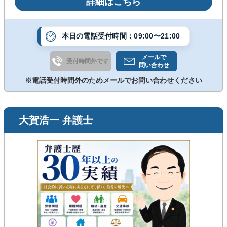
詳細はこちら
す。お気軽にご相談くださいませ。 示談交渉、調停、
保護命令申立、訴訟全てに対応致します。
本日の電話受付時間：09:00〜21:00
メールで
受付時間外です
問い合わせ
※電話受付時間外のためメールでお問い合わせください
大賀浩一 弁護士