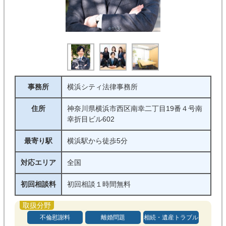
事務所
横浜シティ法律事務所
住所
神奈川県横浜市西区南幸二丁目19番４号南
幸折目ビル602
最寄り駅
横浜駅から徒歩5分
対応エリア
全国
初回相談料
初回相談１時間無料
不倫慰謝料
離婚問題
相続・遺産トラブル