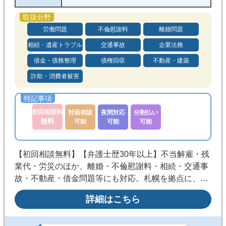
労働問題
不倫慰謝料
離婚問題
相続・遺産トラブル
交通事故
企業法務
借金・債務整理
債権回収
不動産・建築
詐欺・消費者被害
初回相談料
対面相談
夜間対応
分割払い
無料
可能
可能
可能
【初回相談無料】【弁護士歴30年以上】不当解雇・残
業代・労災のほか、離婚・不倫慰謝料・相続・交通事
故・不動産・借金問題等にも対応。札幌を拠点に、社
会的に弱い立場の方の権利を守るため、あきらめずに
詳細はこちら
道を探す二人三脚の姿勢を大切にしています《西11丁
目駅１分》