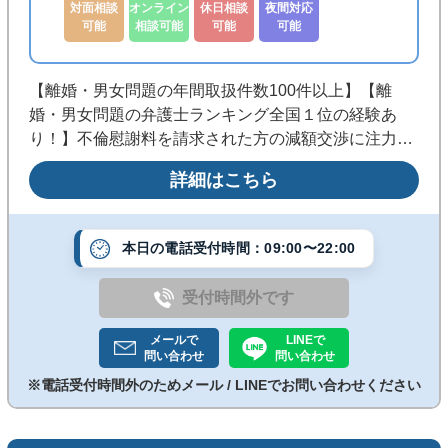
対面相談
オンライン
休日相談
夜間対応
可能
相談可能
可能
可能
【離婚・男女問題の年間取扱件数100件以上】【離
婚・男女問題の弁護士ランキング全国１位の経験あ
り！】不倫慰謝料を請求された方の減額交渉に注力。
１５年以上の離婚・不倫問題の経験をもとに、訴訟前
詳細はこちら
の交渉から裁判対応まで、納得できる解決を目指して
サポートします。
本日の電話受付時間：09:00〜22:00
受付時間外です
メールで
LINEで
問い合わせ
問い合わせ
※電話受付時間外のためメール / LINEでお問い合わせください