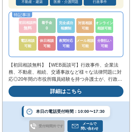
不動産・建築
医療・介護問題
行政事件
初回相談料
着手金
完全成功
対面相談
オンライン
無料
0
報酬制
可能
相談可能
電話相談
休日相談
夜間対応
メール相談
分割払い
可能
可能
可能
可能
可能
【初回相談無料】【WEB面談可】行政事件、企業法
務、不動産、相続、交通事故など様々な法律問題に対
応◎20年間の市役所職員経験を持つ弁護士が、行政の
仕組みや手続の流れを踏まえ、前に進むための現実的
詳細はこちら
な道筋を一緒に考えます。《銀座駅C6・C8出口１分
／完全個室・子連れ相談可》
本日の電話受付時間：10:00〜17:30
メールで
受付時間外です
問い合わせ