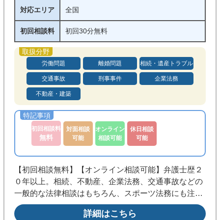
対応エリア
全国
初回相談料
初回30分無料
労働問題
離婚問題
相続・遺産トラブル
交通事故
刑事事件
企業法務
不動産・建築
初回相談料
対面相談
オンライン
休日相談
無料
可能
相談可能
可能
【初回相談無料】【オンライン相談可能】弁護士歴２
０年以上。相続、不動産、企業法務、交通事故などの
一般的な法律相談はもちろん、スポーツ法務にも注力
しています！心のトラブルなど法律や裁判では解決で
詳細はこちら
きない悩み事にも対応し、納得できる解決を目指しま