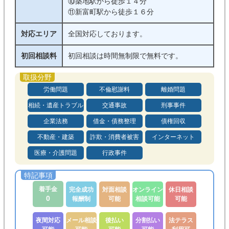
⑩築地駅から徒歩１４分
⑪新富町駅から徒歩１６分
対応エリア
全国対応しております。
初回相談料
初回相談は時間無制限で無料です。
労働問題
不倫慰謝料
離婚問題
相続・遺産トラブル
交通事故
刑事事件
企業法務
借金・債務整理
債権回収
不動産・建築
詐欺・消費者被害
インターネット
医療・介護問題
行政事件
着手金
完全成功
対面相談
オンライン
休日相談
0
報酬制
可能
相談可能
可能
夜間対応
メール相談
後払い
分割払い
法テラス