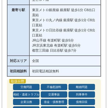
最寄り駅
東京メトロ銀座線 銀座駅 徒歩1分 C8出口
直結
東京メトロ丸ノ内線 銀座駅 徒歩1分 C8出
口直結
東京メトロ日比谷線 銀座駅 徒歩1分 C8出
口直結
JR山手線 有楽町駅 徒歩5分
JR京浜東北線 有楽町駅 徒歩5分
都営三田線 日比谷駅 徒歩7分
対応エリア
全国
初回相談料
初回電話相談無料
労働問題
不倫慰謝料
離婚問題
相続・遺産トラブル
交通事故
刑事事件
企業法務
借金・債務整理
債権回収