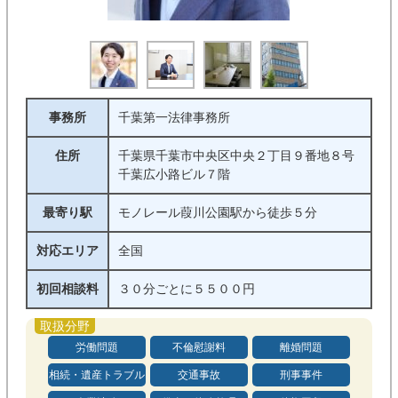
事務所
千葉第一法律事務所
住所
千葉県千葉市中央区中央２丁目９番地８号
千葉広小路ビル７階
最寄り駅
モノレール葭川公園駅から徒歩５分
対応エリア
全国
初回相談料
３０分ごとに５５００円
労働問題
不倫慰謝料
離婚問題
相続・遺産トラブル
交通事故
刑事事件