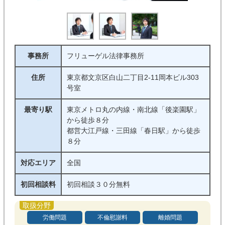
交通事故
刑事事件
企業法務
借金・債務整理
債権回収
不動産・建築
事務所
フリューゲル法律事務所
詐欺・消費者被害
インターネット
住所
東京都文京区白山二丁目2-11岡本ビル303
号室
医療・介護問題
行政事件
最寄り駅
東京メトロ丸の内線・南北線「後楽園駅」
から徒歩８分
条件
都営大江戸線・三田線「春日駅」から徒歩
８分
初回相談料無料
着手金０
対応エリア
全国
完全成功報酬制
対面相談可能
初回相談料
初回相談３０分無料
オンライン相談可能
電話相談可能
休日相談可能
夜間対応可能
労働問題
不倫慰謝料
離婚問題