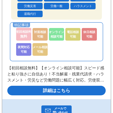
労働災害
労働一般
ハラスメント
退職代行
初回相談料
対面相談
オンライン
電話相談
休日相談
無料
可能
相談可能
可能
可能
夜間対応
メール相談
可能
可能
【初回相談無料】【オンライン相談可能】スピード感
と粘り強さに自信あり！不当解雇・残業代請求・ハラ
スメント・労災など労働問題に幅広く対応。労使双方
の取り扱い実績多数。依頼者を全力でサポートしま
詳細はこちら
す。まずはお気軽にご相談ください。
メールで
問い合わせ