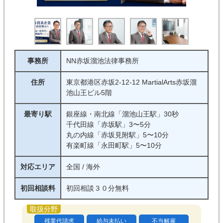
労働災害
労働一般
ハラスメント
退職代行
事務所
NN赤坂溜池法律事務所
条件
住所
東京都港区赤坂2-12-12 MartialArts赤坂溜
池山王ビル5階
初回相談料無料
着手金０
最寄り駅
銀座線・南北線「溜池山王駅」30秒
完全成功報酬制
対面相談可能
千代田線「赤坂駅」3〜5分
丸の内線「赤坂見附駅」5〜10分
オンライン相談可能
電話相談可能
有楽町線「永田町駅」5〜10分
休日相談可能
夜間対応可能
対応エリア
全国 / 海外
メール相談可能
後払い可能
初回相談料
初回相談３０分無料
分割払い可能
法テラス利用可
残業代請求
給与未払い
不当解雇