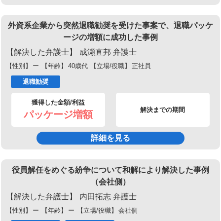
外資系企業から突然退職勧奨を受けた事案で、退職パッケ
ージの増額に成功した事例
【解決した弁護士】
成瀬直邦 弁護士
【性別】
ー
【年齢】
40歳代
【立場/役職】
正社員
退職勧奨
獲得した金額/利益
解決までの期間
パッケージ増額
詳細を見る
役員解任をめぐる紛争について和解により解決した事例
（会社側）
【解決した弁護士】
内田拓志 弁護士
【性別】
ー
【年齢】
ー
【立場/役職】
会社側