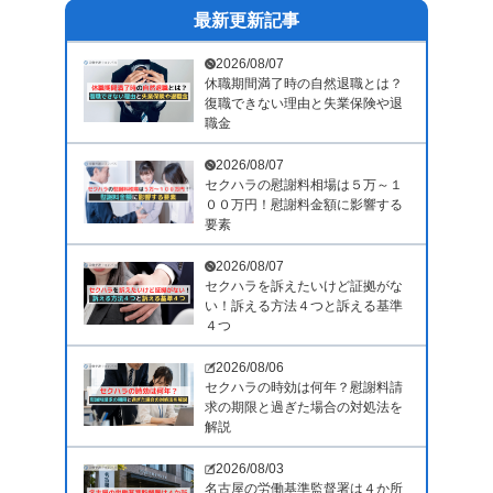
最新更新記事
2026/08/07
休職期間満了時の自然退職とは？
復職できない理由と失業保険や退
職金
2026/08/07
セクハラの慰謝料相場は５万～１
００万円！慰謝料金額に影響する
要素
2026/08/07
セクハラを訴えたいけど証拠がな
い！訴える方法４つと訴える基準
４つ
2026/08/06
セクハラの時効は何年？慰謝料請
求の期限と過ぎた場合の対処法を
解説
2026/08/03
名古屋の労働基準監督署は４か所