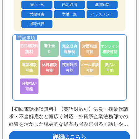
雇い止め
内定取消
退職勧奨
労働災害
労働一般
ハラスメント
退職代行
初回相談料
着手金
完全成功
対面相談
オンライン
無料
0
報酬制
可能
相談可能
電話相談
休日相談
夜間対応
メール相談
後払い
可能
可能
可能
可能
可能
分割払い
可能
【初回電話相談無料】【英語対応可】労災・残業代請
求・不当解雇など幅広く対応！外資系企業法務部での
経験を活かした現実的な提案も強み◎明るく話しやす
い人柄で、会社に言い出しづらいお悩みも解決まで伴
詳細はこちら
走します《代々木駅徒歩3分／夜間・休日相談可／分