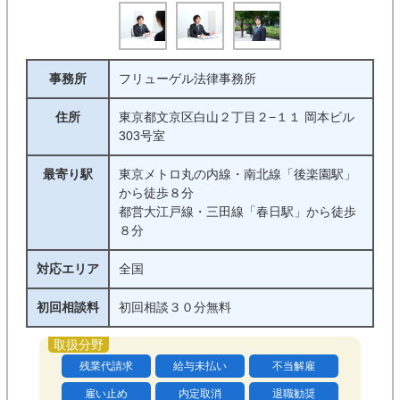
事務所
フリューゲル法律事務所
住所
東京都文京区白山２丁目２−１１ 岡本ビル
303号室
最寄り駅
東京メトロ丸の内線・南北線「後楽園駅」
から徒歩８分
都営大江戸線・三田線「春日駅」から徒歩
８分
対応エリア
全国
初回相談料
初回相談３０分無料
残業代請求
給与未払い
不当解雇
雇い止め
内定取消
退職勧奨