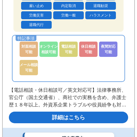
雇い止め
内定取消
退職勧奨
労働災害
労働一般
ハラスメント
退職代行
対面相談
オンライン
電話相談
休日相談
夜間対応
可能
相談可能
可能
可能
可能
メール相談
可能
【電話相談・休日相談可／英文対応可】法律事務所、
官公庁（国土交通省）、商社での実務を含め、弁護士
歴１８年以上。外資系企業トラブルや役員紛争も対応
可能。個人・企業を問わず、依頼者が目指す解決に向
詳細はこちら
けて豊富な実績と経験があります。まずはお気軽にご
相談ください。