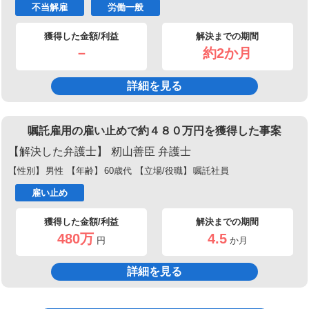
不当解雇
労働一般
獲得した金額/利益
解決までの期間
－
約2か月
詳細を見る
嘱託雇用の雇い止めで約４８０万円を獲得した事案
【解決した弁護士】
籾山善臣 弁護士
【性別】
男性
【年齢】
60歳代
【立場/役職】
嘱託社員
雇い止め
獲得した金額/利益
解決までの期間
480万
4.5
円
か月
詳細を見る