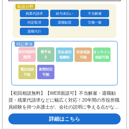
残業代請求
給与未払い
不当解雇
内定取消
退職勧奨
労働一般
退職代行
初回相談料
着手金
完全成功
対面相談
オンライン
無料
0
報酬制
可能
相談可能
電話相談
夜間対応
可能
可能
【初回相談無料】【WEB面談可】不当解雇・退職勧
奨・残業代請求などに幅広く対応！20年間の市役所職
員経験を持つ弁護士が、会社の説明に争える点がない
か見極めます。「証拠が足りないかも」と感じる段階
詳細はこちら
でも、今ある資料から進め方を一緒に考えます。《銀
座駅C6・C8出口１分》