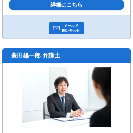
詳細はこちら
は田町駅徒歩6分の場所に所在し、新幹線や空港は勿
論、裁判所の所在する霞ヶ関、IT企業の多い渋谷・新
宿等へのアクセスも良好です。
メールで
問い合わせ
豊田雄一郎 弁護士