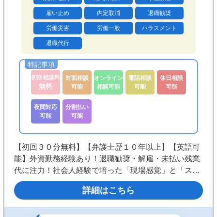
雇い止め
内定取消
退職勧奨
労働災害
労働一般
ハラスメント
退職代行
初回相談料
対面相談
オンライン
電話相談
休日相談
無料
可能
相談可能
可能
可能
夜間対応
分割払い
可能
可能
【初回３０分無料】【弁護士歴１０年以上】【英語可
能】外資勤務経験あり！退職勧奨・解雇・未払い残業
代に注力！社会人経験で培った「現場感覚」と「スピ
ーディーな対応」が強み！粘り強く戦い抜く弁護士を
詳細はこちら
理想としています。◎休日夜間対応◎溜池山王駅から
３０秒◎２４時間受付