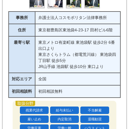
事務所
弁護士法人コスモポリタン法律事務所
住所
東京都豊島区東池袋4-23-17 田村ビル6階
最寄り駅
東京メトロ有楽町線 東池袋駅 徒歩2分 6番
出口より
東京さくらトラム（都電荒川線） 東池袋四
丁目駅 徒歩5分
JR山手線 池袋駅 徒歩10分 東口より
対応エリア
全国
初回相談料
初回相談無料
残業代請求
給与未払い
不当解雇
雇い止め
内定取消
退職勧奨
労働災害
労働一般
ハラスメント