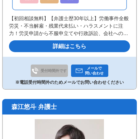
【初回相談無料】【弁護士歴30年以上】労働事件全般
労災・不当解雇・残業代未払い・ハラスメントに注
力！労災申請から不服申立てや行政訴訟、会社への損
害賠償請求まで対応可◎札幌を拠点に、社会的に弱い
詳細はこちら
立場の方の権利を守るため、二人三脚の姿勢を大切に
しています《西11丁目駅１分》
メールで
受付時間外です
問い合わせ
※電話受付時間外のためメールでお問い合わせください
森江悠斗 弁護士