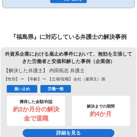
『福島県』に対応している弁護士の解決事例
外資系企業における雇止め事件において、無効を主張して
きた労働者と安価和解した事例（企業側）
【解決した弁護士】
内田拓志 弁護士
【性別】
ー
【年齢】
ー
【立場/役職】
会社（雇用主）側
雇い止め
労働一般
獲得した金額/利益
解決までの期間
約2か月分の解決
約4か月
金で退職
詳細を見る