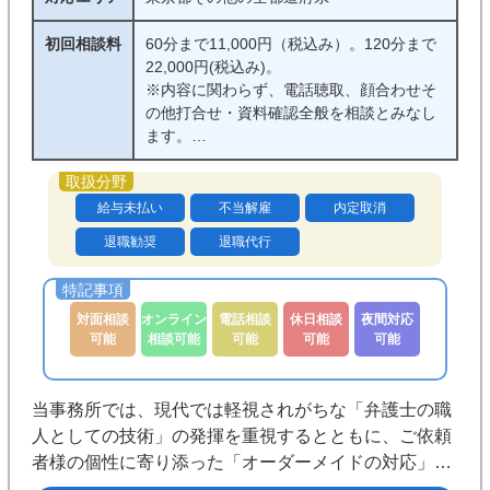
初回相談料
60分まで11,000円（税込み）。120分まで
22,000円(税込み)。
※内容に関わらず、電話聴取、顔合わせそ
の他打合せ・資料確認全般を相談とみなし
ます。
※ご相談料が無料となるのは、詳細な回答
が不要なご相談の場合で、かつ、事実関係
の概要の聴取を行うべき事案に関する当該
給与未払い
不当解雇
内定取消
概要のご相談（ご相談を受け付けられるか
退職勧奨
退職代行
を確認するための準備的なご相談）の場合
のみとさせていただいております。
対面相談
オンライン
電話相談
休日相談
夜間対応
可能
相談可能
可能
可能
可能
当事務所では、現代では軽視されがちな「弁護士の職
人としての技術」の発揮を重視するとともに、ご依頼
者様の個性に寄り添った「オーダーメイドの対応」を
心がけており、画一的な対応は行いません。当事務所