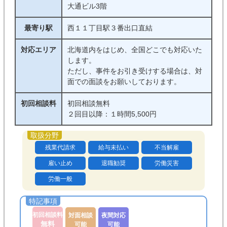
大通ビル3階
最寄り駅
西１１丁目駅３番出口直結
対応エリア
北海道内をはじめ、全国どこでも対応いた
します。
ただし、事件をお引き受けする場合は、対
面での面談をお願いしております。
初回相談料
初回相談無料
２回目以降：１時間5,500円
残業代請求
給与未払い
不当解雇
雇い止め
退職勧奨
労働災害
労働一般
初回相談料
対面相談
夜間対応
無料
可能
可能