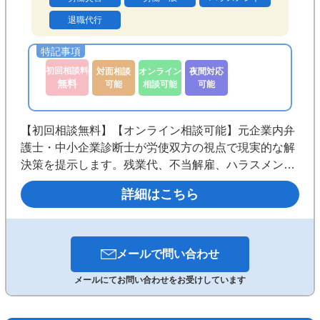
退職代行
初回相談料
対面相談
オンライン
夜間対応
無料
可能
相談可能
可能
【初回相談無料】【オンライン相談可能】元企業内弁
護士・中小企業診断士が労使双方の視点で現実的な解
決策を提示します。残業代、不当解雇、ハラスメント
問題から企業の労務管理まで全国対応。オンライン・
詳細はこちら
チャットで迅速にサポートします。
メールで
問い合わせ
メールにてお問い合わせをお受けしています