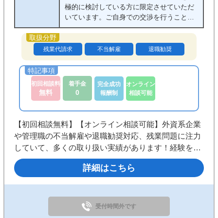
極的に検討している方に限定させていただ
いています。ご自身での交渉を行うことを
前提としたご相談の場合には、初回無料相
談の対象外になっています。
※ご相談内容により初回相談無料の対象外
残業代請求
不当解雇
退職勧奨
のものがございます。例えば、業務改善指
導対応、ＰＩＰ対応は初回無料相談の対象
外です。
初回相談料
着手金
完全成功
オンライン
無料
0
報酬制
相談可能
【初回相談無料】【オンライン相談可能】外資系企業
や管理職の不当解雇や退職勧奨対応、残業問題に注力
していて、多くの取り扱い実績があります！経験を活
かしたスピーディーな対応と納得の料金体系で安心し
詳細はこちら
てご依頼いただけるよう努めております。まずはお気
軽にご相談ください。
受付時間外です