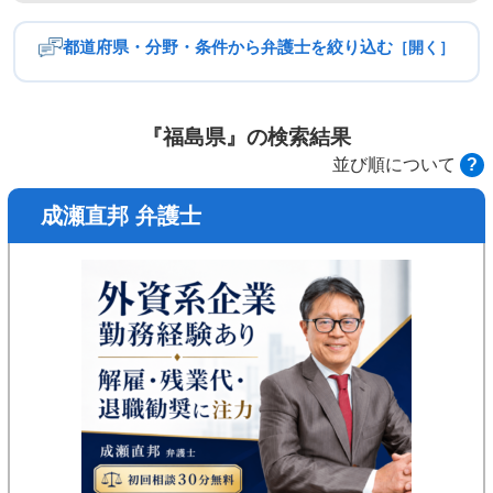
都道府県・分野・条件から弁護士を絞り込む
［開く］
都道府県
北海道・東北
関東
『福島県』の検索結果
並び順について
?
中部
近畿
成瀬直邦 弁護士
中国
四国
九州・沖縄
分野
残業代請求
給与未払い
不当解雇
雇い止め
内定取り消し
退職勧奨