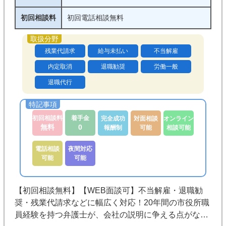
初回相談料
初回電話相談無料
残業代請求
給与未払い
不当解雇
内定取消
退職勧奨
労働一般
退職代行
初回相談料
着手金
完全成功
対面相談
オンライン
無料
0
報酬制
可能
相談可能
電話相談
夜間対応
可能
可能
【初回相談無料】【WEB面談可】不当解雇・退職勧
奨・残業代請求などに幅広く対応！20年間の市役所職
員経験を持つ弁護士が、会社の説明に争える点がない