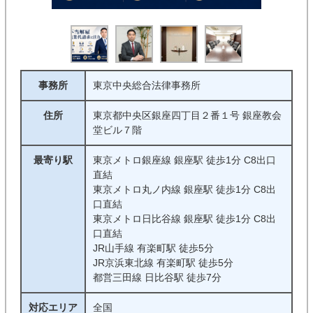
労働災害
労働一般
ハラスメント
退職代行
事務所
東京中央総合法律事務所
条件
住所
東京都中央区銀座四丁目２番１号 銀座教会
堂ビル７階
初回相談料無料
着手金０
最寄り駅
東京メトロ銀座線 銀座駅 徒歩1分 C8出口
完全成功報酬制
対面相談可能
直結
東京メトロ丸ノ内線 銀座駅 徒歩1分 C8出
オンライン相談可能
電話相談可能
口直結
東京メトロ日比谷線 銀座駅 徒歩1分 C8出
休日相談可能
夜間対応可能
口直結
JR山手線 有楽町駅 徒歩5分
メール相談可能
後払い可能
JR京浜東北線 有楽町駅 徒歩5分
都営三田線 日比谷駅 徒歩7分
分割払い可能
法テラス利用可
対応エリア
全国