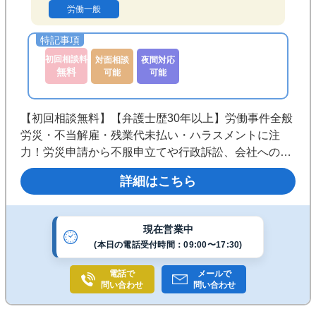
労働一般
初回相談料
対面相談
夜間対応
無料
可能
可能
【初回相談無料】【弁護士歴30年以上】労働事件全般
労災・不当解雇・残業代未払い・ハラスメントに注
力！労災申請から不服申立てや行政訴訟、会社への損
害賠償請求まで対応可◎札幌を拠点に、社会的に弱い
詳細はこちら
立場の方の権利を守るため、二人三脚の姿勢を大切に
しています《西11丁目駅１分》
現在営業中
(本日の電話受付時間：09:00〜17:30)
電話で
メールで
問い合わせ
問い合わせ