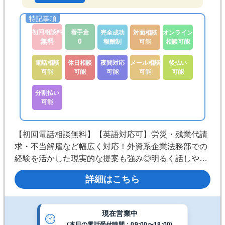
初回相談料
着手金
完全成功
対面相談
オンライン
無料
0
報酬制
可能
相談可能
電話相談
休日相談
夜間対応
メール相談
後払い
可能
可能
可能
可能
可能
分割払い
可能
【初回電話相談無料】【英語対応可】労災・残業代請
求・不当解雇など幅広く対応！外資系企業法務部での
経験を活かした現実的な提案も強み◎明るく話しやす
い人柄で、会社に言い出しづらいお悩みも解決まで伴
詳細はこちら
走します《代々木駅徒歩3分／夜間・休日相談可／分
割・後払い相談可》
現在営業中
(本日の電話受付時間：09:00〜18:00)