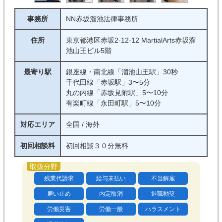
事務所
NN赤坂溜池法律事務所
住所
東京都港区赤坂2-12-12 MartialArts赤坂溜
池山王ビル5階
最寄り駅
銀座線・南北線「溜池山王駅」30秒
千代田線「赤坂駅」3〜5分
丸の内線「赤坂見附駅」5〜10分
有楽町線「永田町駅」5〜10分
対応エリア
全国 / 海外
初回相談料
初回相談３０分無料
残業代請求
給与未払い
不当解雇
雇い止め
内定取消
退職勧奨
労働災害
労働一般
ハラスメント