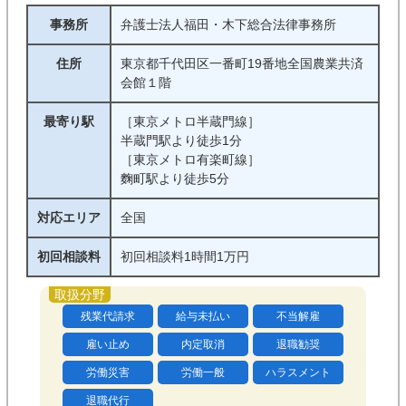
事務所
弁護士法人福田・木下総合法律事務所
住所
東京都千代田区一番町19番地全国農業共済
会館１階
最寄り駅
［東京メトロ半蔵門線］
半蔵門駅より徒歩1分
［東京メトロ有楽町線］
麴町駅より徒歩5分
対応エリア
全国
初回相談料
初回相談料1時間1万円
残業代請求
給与未払い
不当解雇
雇い止め
内定取消
退職勧奨
労働災害
労働一般
ハラスメント
退職代行