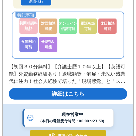
退職代行
初回相談料
対面相談
オンライン
電話相談
休日相談
無料
可能
相談可能
可能
可能
夜間対応
分割払い
可能
可能
【初回３０分無料】【弁護士歴１０年以上】【英語可
能】外資勤務経験あり！退職勧奨・解雇・未払い残業
代に注力！社会人経験で培った「現場感覚」と「スピ
ーディーな対応」が強み！粘り強く戦い抜く弁護士を
詳細はこちら
理想としています。◎休日夜間対応◎溜池山王駅から
３０秒◎２４時間受付
現在営業中
(本日の電話受付時間：00:00〜23:59)