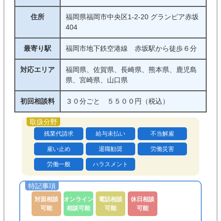
住所
福岡県福岡市中央区1-2-20 グランピア赤坂
404
最寄り駅
福岡市地下鉄空港線 赤坂駅から徒歩６分
対応エリア
福岡県、佐賀県、長崎県、熊本県、鹿児島
県、宮崎県、山口県
初回相談料
３０分ごと ５５００円（税込）
残業代請求
給与未払い
不当解雇
雇い止め
退職勧奨
労働災害
労働一般
ハラスメント
対面相談
オンライン
電話相談
休日相談
可能
相談可能
可能
可能