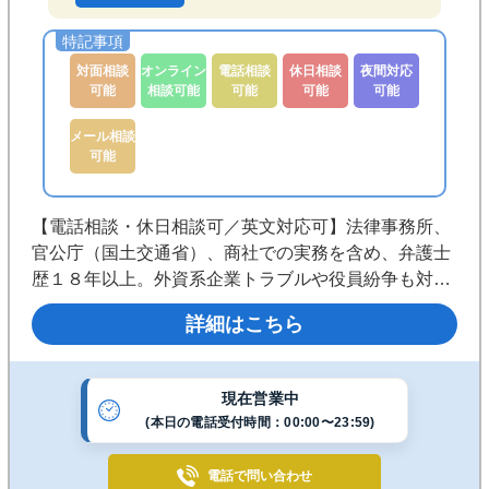
対面相談
オンライン
電話相談
休日相談
夜間対応
可能
相談可能
可能
可能
可能
メール相談
可能
【電話相談・休日相談可／英文対応可】法律事務所、
官公庁（国土交通省）、商社での実務を含め、弁護士
歴１８年以上。外資系企業トラブルや役員紛争も対応
可能。個人・企業を問わず、依頼者が目指す解決に向
詳細はこちら
けて豊富な実績と経験があります。まずはお気軽にご
相談ください。
現在営業中
(本日の電話受付時間：00:00〜23:59)
電話で
問い合わせ