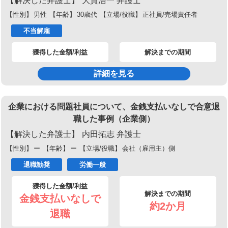
【解決した弁護士】
大賀浩一 弁護士
【性別】
男性
【年齢】
30歳代
【立場/役職】
正社員/売場責任者
不当解雇
獲得した金額/利益
解決までの期間
詳細を見る
企業における問題社員について、金銭支払いなしで合意退
職した事例（企業側）
【解決した弁護士】
内田拓志 弁護士
【性別】
ー
【年齢】
ー
【立場/役職】
会社（雇用主）側
退職勧奨
労働一般
獲得した金額/利益
解決までの期間
金銭支払いなしで
約2か月
退職