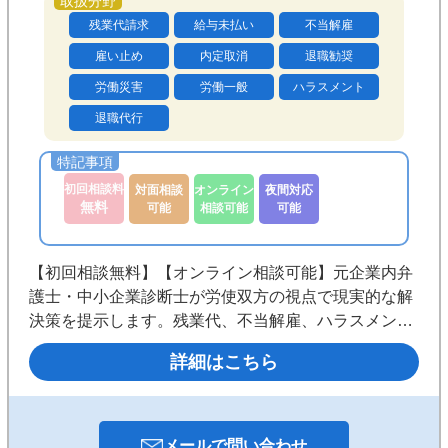
残業代請求
給与未払い
不当解雇
雇い止め
内定取消
退職勧奨
労働災害
労働一般
ハラスメント
退職代行
初回相談料
対面相談
オンライン
夜間対応
無料
可能
相談可能
可能
【初回相談無料】【オンライン相談可能】元企業内弁
護士・中小企業診断士が労使双方の視点で現実的な解
決策を提示します。残業代、不当解雇、ハラスメント
問題から企業の労務管理まで全国対応。オンライン・
詳細はこちら
チャットで迅速にサポートします。
メールで
問い合わせ