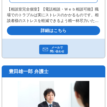
【相談室完全個室】【電話相談・Ｗｅｂ相談可能】職
場でのトラブルは実にストレスのかかるものです。相
談者様のストレスを軽減できるよう精一杯尽力いたし
ます。まずはお気軽にご相談ください。（従業員の方
詳細はこちら
からのご相談は勿論、企業様のご相談もお受けしてお
ります）
メールで
問い合わせ
豊田雄一郎 弁護士