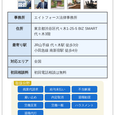
事務所
エイトフォース法律事務所
住所
東京都渋谷区代々木1-25-5 BIZ SMART
代々木3階
最寄り駅
JR山手線 代々木駅 徒歩3分
小田急線 南新宿駅 徒歩4分
対応エリア
全国
初回相談料
初回電話相談は無料
残業代請求
給与未払い
不当解雇
雇い止め
内定取消
退職勧奨
労働災害
労働一般
ハラスメント
退職代行