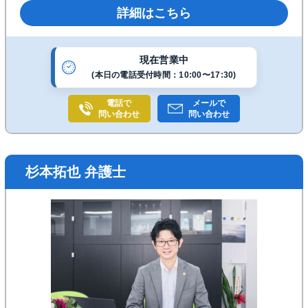
か見極めます。「証拠が足りないかも」と感じる段階
詳細はこちら
でも、今ある資料から進め方を一緒に考えます。《銀
座駅C6・C8出口１分》
現在営業中
(本日の電話受付時間：10:00〜17:30)
電話で
メールで
問い合わせ
問い合わせ
杉本拓也 弁護士