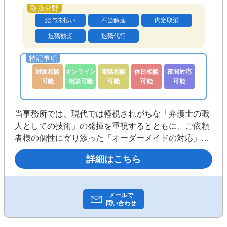
が不要なご相談の場合で、かつ、事実関係
の概要の聴取を行うべき事案に関する当該
給与未払い
不当解雇
内定取消
概要のご相談（ご相談を受け付けられるか
退職勧奨
退職代行
を確認するための準備的なご相談）の場合
のみとさせていただいております。
対面相談
オンライン
電話相談
休日相談
夜間対応
可能
相談可能
可能
可能
可能
当事務所では、現代では軽視されがちな「弁護士の職
人としての技術」の発揮を重視するとともに、ご依頼
者様の個性に寄り添った「オーダーメイドの対応」を
心がけており、画一的な対応は行いません。当事務所
詳細はこちら
は田町駅徒歩6分の場所に所在し、新幹線や空港は勿
論、裁判所の所在する霞ヶ関、IT企業の多い渋谷・新
宿等へのアクセスも良好です。
メールで
問い合わせ