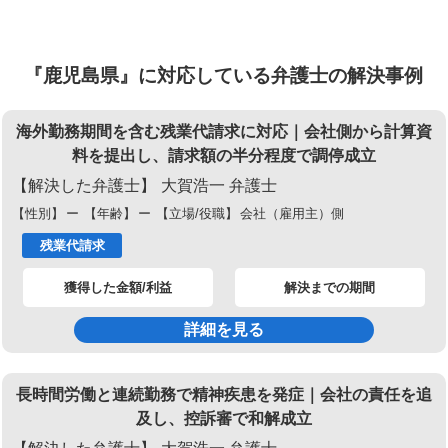
『鹿児島県』に対応している弁護士の解決事例
海外勤務期間を含む残業代請求に対応｜会社側から計算資
料を提出し、請求額の半分程度で調停成立
【解決した弁護士】
大賀浩一 弁護士
【性別】
ー
【年齢】
ー
【立場/役職】
会社（雇用主）側
残業代請求
獲得した金額/利益
解決までの期間
詳細を見る
長時間労働と連続勤務で精神疾患を発症｜会社の責任を追
及し、控訴審で和解成立