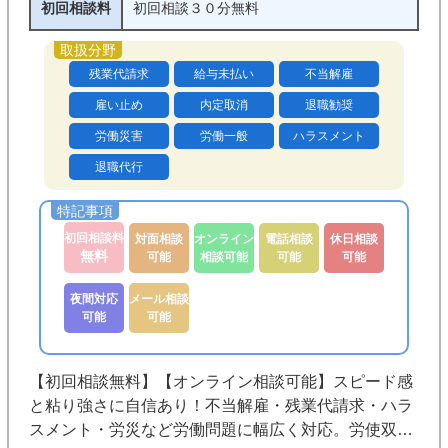
初回相談料
初回相談３０分無料
残業代請求
給与未払い
不当解雇
雇い止め
内定取消
退職勧奨
労働災害
労働一般
ハラスメント
退職代行
初回相談料
対面相談
オンライン
電話相談
休日相談
無料
可能
相談可能
可能
可能
夜間対応
メール相談
可能
可能
【初回相談無料】【オンライン相談可能】スピード感
と粘り強さに自信あり！不当解雇・残業代請求・ハラ
スメント・労災など労働問題に幅広く対応。労使双方