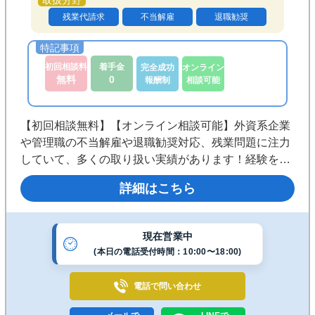
談の対象外になっています。
※ご相談内容により初回相談無料の対象外
残業代請求
不当解雇
退職勧奨
のものがございます。例えば、業務改善指
導対応、ＰＩＰ対応は初回無料相談の対象
外です。
初回相談料
着手金
完全成功
オンライン
無料
0
報酬制
相談可能
【初回相談無料】【オンライン相談可能】外資系企業
や管理職の不当解雇や退職勧奨対応、残業問題に注力
していて、多くの取り扱い実績があります！経験を活
かしたスピーディーな対応と納得の料金体系で安心し
詳細はこちら
てご依頼いただけるよう努めております。まずはお気
軽にご相談ください。
現在営業中
(本日の電話受付時間：10:00〜18:00)
電話で
問い合わせ