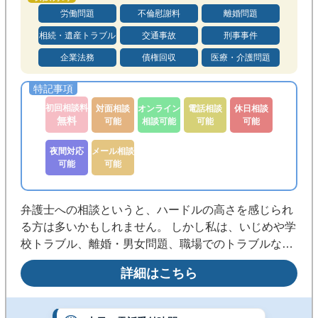
労働問題
不倫慰謝料
離婚問題
相続・遺産トラブル
交通事故
刑事事件
企業法務
債権回収
医療・介護問題
初回相談料
対面相談
オンライン
電話相談
休日相談
無料
可能
相談可能
可能
可能
夜間対応
メール相談
可能
可能
弁護士への相談というと、ハードルの高さを感じられ
る方は多いかもしれません。 しかし私は、いじめや学
校トラブル、離婚・男女問題、職場でのトラブルな
ど、誰しもが遭遇する日常的なトラブルこそ、お気軽
詳細はこちら
にご相談いただきたいと思っています。 弁護士を挟む
ことでお互いが冷静になり、話し合うべき争点をクリ
アにすることができるからです。 日常的なトラブルで