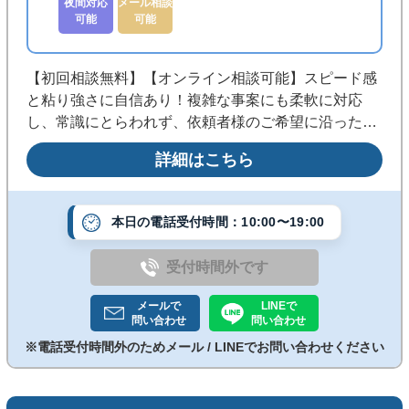
夜間対応
メール相談
可能
可能
【初回相談無料】【オンライン相談可能】スピード感
と粘り強さに自信あり！複雑な事案にも柔軟に対応
し、常識にとらわれず、依頼者様のご希望に沿った最
善の解決策を追求します。依頼者を全力でサポートし
詳細はこちら
ます。まずはお気軽にご相談ください。
本日の電話受付時間：10:00〜19:00
受付時間外です
メールで
LINEで
問い合わせ
問い合わせ
※電話受付時間外のためメール / LINEでお問い合わせください