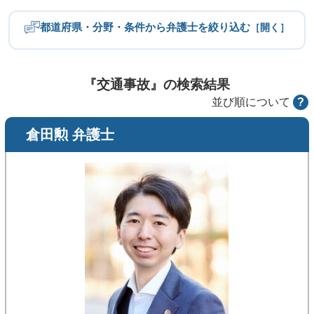
都道府県・分野・条件から弁護士を絞り込む
［開く］
都道府県
北海道・東北
関東
『交通事故』の検索結果
並び順について
?
中部
近畿
倉田勲 弁護士
中国
四国
九州・沖縄
分野
労働問題
不倫慰謝料
離婚問題
相続・遺産トラブル
交通事故
刑事事件