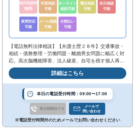
初回相談料
対面相談
オンライン
電話相談
休日相談
無料
可能
相談可能
可能
可能
夜間対応
メール相談
分割払い
可能
可能
可能
【電話無料法律相談】【弁護士歴２８年】交通事故・
相続・債務整理・労働問題・離婚男女問題に幅広く対
応。高次脳機能障害、法人破産、自宅を残す個人再生
も相談可◎迅速・的確・ていねいをモットーに解決に
詳細はこちら
最善を尽くします《丸の内駅徒歩３分》◆法テラス・
分割後払い相談可◆
本日の電話受付時間：09:00〜17:00
メールで
受付時間外です
問い合わせ
※電話受付時間外のためメールでお問い合わせください