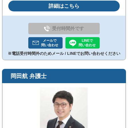
ながら納得できる解決を目指します。◎交渉・調停・
詳細はこちら
訴訟まで一貫したサポートが可能◎《馬車道駅・日本
大通り駅4分／土日祝可》※ご相談内容により初回相
談無料の対象外(30分5500円)のものがございます。
受付時間外です
メールで
LINEで
問い合わせ
問い合わせ
※電話受付時間外のためメール / LINEでお問い合わせください
岡田航 弁護士