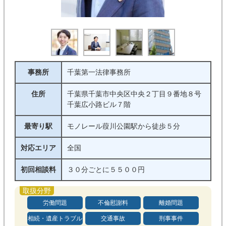
企業法務
借金・債務整理
債権回収
不動産・建築
詐欺・消費者被害
インターネット
事務所
千葉第一法律事務所
医療・介護問題
行政事件
住所
千葉県千葉市中央区中央２丁目９番地８号
千葉広小路ビル７階
条件
最寄り駅
モノレール葭川公園駅から徒歩５分
初回相談料無料
着手金０
対応エリア
全国
完全成功報酬制
対面相談可能
初回相談料
３０分ごとに５５００円
オンライン相談可能
電話相談可能
労働問題
不倫慰謝料
離婚問題
休日相談可能
夜間対応可能
相続・遺産トラブル
交通事故
刑事事件