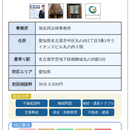
事務所
旭合同法律事務所
住所
愛知県名古屋市中区丸の内1丁目3番1号ラ
イオンズビル丸の内２階
最寄り駅
名古屋市営地下鉄鶴舞線丸の内駅3分
対応エリア
愛知県
初回相談料
30分 5,500円
不倫慰謝料
離婚問題
相続・遺産トラブル
交通事故
借金・債務整理
不動産・建築