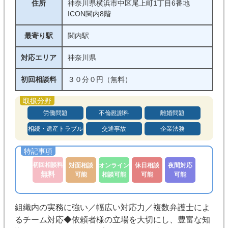
住所
神奈川県横浜市中区尾上町1丁目6番地
ICON関内8階
最寄り駅
関内駅
対応エリア
神奈川県
初回相談料
３０分０円（無料）
労働問題
不倫慰謝料
離婚問題
相続・遺産トラブル
交通事故
企業法務
初回相談料
対面相談
オンライン
休日相談
夜間対応
無料
可能
相談可能
可能
可能
組織内の実務に強い／幅広い対応力／複数弁護士によ
るチーム対応◆依頼者様の立場を大切にし、豊富な知