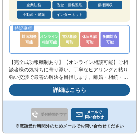
メール相談可能
後払い可能
企業法務
借金・債務整理
債権回収
不動産・建築
インターネット
分割払い可能
法テラス利用可
対面相談
オンライン
電話相談
休日相談
夜間対応
可能
相談可能
可能
可能
可能
【完全成功報酬制あり】【オンライン相談可能】ご相
談者様の気持ちに寄り添い、丁寧なヒアリングと粘り
強い交渉で最善の解決を目指します。離婚・相続・不
動産・労働・刑事事件まで幅広く対応。早期相談で解
詳細はこちら
決の選択肢を広げます。まずはお気軽にご相談くださ
い。
メールで
受付時間外です
問い合わせ
※電話受付時間外のためメールでお問い合わせください