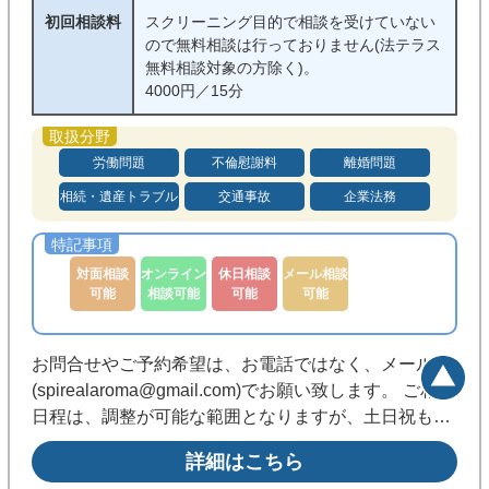
初回相談料
スクリーニング目的で相談を受けていない
ので無料相談は行っておりません(法テラス
無料相談対象の方除く)。
4000円／15分
労働問題
不倫慰謝料
離婚問題
相続・遺産トラブル
交通事故
企業法務
対面相談
オンライン
休日相談
メール相談
可能
相談可能
可能
可能
お問合せやご予約希望は、お電話ではなく、メール
(spirealaroma@gmail.com)でお願い致します。 ご相談
日程は、調整が可能な範囲となりますが、土日祝も可
能です。
詳細はこちら