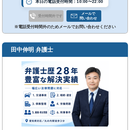
本日の電話受付時間：10:00〜22:00
も、当事者同士が直接対峙すると問題が複雑化した
り、交渉に時間がかかってしまうケースは少なくあり
メールで
受付時間外です
ません。 しかし弁護士にお任せいただければ、ポイン
問い合わせ
トを押さえた的確な交渉が可能となり、よりスムーズ
※電話受付時間外のためメールでお問い合わせください
な解決が期待できます。 当事務所では、ご相談にお越
しいただいた依頼者さまの身近な支えになれるよう、
速やかな解決へ向けて尽力いたします。
田中伸明 弁護士