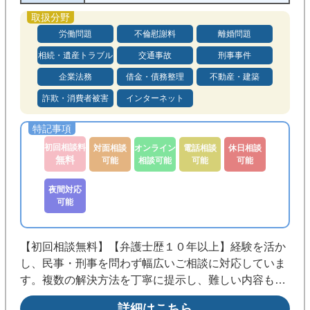
労働問題
不倫慰謝料
離婚問題
相続・遺産トラブル
交通事故
刑事事件
企業法務
借金・債務整理
不動産・建築
詐欺・消費者被害
インターネット
初回相談料
対面相談
オンライン
電話相談
休日相談
無料
可能
相談可能
可能
可能
夜間対応
可能
【初回相談無料】【弁護士歴１０年以上】経験を活か
し、民事・刑事を問わず幅広いご相談に対応していま
す。複数の解決方法を丁寧に提示し、難しい内容も分
かりやすくご説明しながら、ご相談者様にとって納得
詳細はこちら