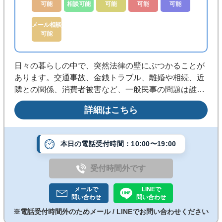
可能
相談可能
可能
可能
可能
メール相談
可能
日々の暮らしの中で、突然法律の壁にぶつかることが
あります。交通事故、金銭トラブル、離婚や相続、近
隣との関係、消費者被害など、一般民事の問題は誰に
でも起こり得るものです。私は、そうした身近な悩み
詳細はこちら
に対して、冷静に、そして丁寧に向き合うことを大切
にしています。
本日の電話受付時間：10:00〜19:00
受付時間外です
メールで
LINEで
問い合わせ
問い合わせ
※電話受付時間外のためメール / LINEでお問い合わせください