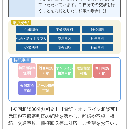
ていただいています。ご自身での交渉を行
うことを前提としたご相談の場合には、初
回無料相談の対象外(30分5500円)になって
います。
※ご相談内容により初回相談無料の対象外
労働問題
不倫慰謝料
離婚問題
のものがございます。例えば、【パワハラ
相続・遺産トラブル
交通事故
刑事事件
等のハラスメント】に関するご相談は初回
無料相談の対象外(30分5500円)です。
企業法務
債権回収
行政事件
初回相談料
対面相談
オンライン
電話相談
休日相談
無料
可能
相談可能
可能
可能
夜間対応
メール相談
可能
可能
【初回相談30分無料※】【電話・オンライン相談可】
元国税不服審判官の経験を活かし、離婚や不貞、相
続、交通事故、債権回収等に対応。ご希望をお伺いし