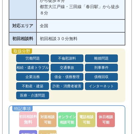
から徒歩８分
都営大江戸線・三田線「春日駅」から徒歩
８分
対応エリア
全国
初回相談料
初回相談３０分無料
労働問題
不倫慰謝料
離婚問題
相続・遺産トラブル
交通事故
刑事事件
企業法務
借金・債務整理
債権回収
不動産・建築
詐欺・消費者被害
インターネット
医療・介護問題
初回相談料
対面相談
オンライン
電話相談
休日相談
無料
可能
相談可能
可能
可能