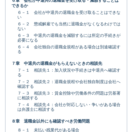
６章 会社が中退共の退職金を受け取る・減額することは
できるか
６－１ 会社が中退共の退職金を受け取ることはできな
い
６－２ 懲戒解雇でも当然に退職金がなくなるわけでは
ない
６－３ 中退共の退職金を減額するには所定の手続きが
必要になる
６－４ 会社独自の退職金規程がある場合は別途確認す
る
７章 中退共の退職金がもらえないときの相談先
７－１ 相談先１：加入状況や手続きは中退共へ確認す
る
７－２ 相談先２：退職金規程や会社独自制度は会社へ
確認する
７－３ 相談先３：賃金控除や労働条件の問題は労基署
に相談する
７－４ 相談先４：会社が対応しない・争いがある場合
は弁護士に相談する
８章 退職金以外にも確認すべき労働問題
８－１ 未払い残業代がある場合