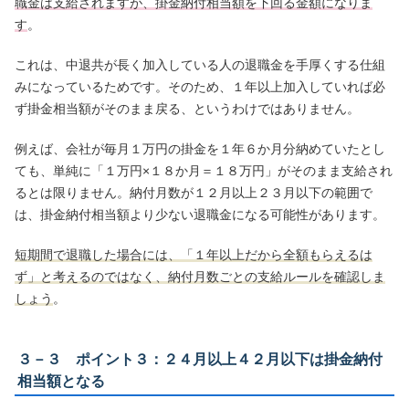
職金は支給されますが、掛金納付相当額を下回る金額になりま
す
。
これは、中退共が長く加入している人の退職金を手厚くする仕組
みになっているためです。そのため、１年以上加入していれば必
ず掛金相当額がそのまま戻る、というわけではありません。
例えば、会社が毎月１万円の掛金を１年６か月分納めていたとし
ても、単純に「１万円×１８か月＝１８万円」がそのまま支給され
るとは限りません。納付月数が１２月以上２３月以下の範囲で
は、掛金納付相当額より少ない退職金になる可能性があります。
短期間で退職した場合には、「１年以上だから全額もらえるは
ず」と考えるのではなく、納付月数ごとの支給ルールを確認しま
しょう
。
３－３ ポイント３：２４月以上４２月以下は掛金納付
相当額となる