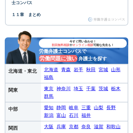
士コンパス
１１章 まとめ
今すぐ問い合わせ！
初回無料相談
や
オンライン相談
可能な先生も！
労働弁護士コンパスで
労働問題に強い
弁護士を探す
北海道
青森
岩手
秋田
宮城
山形
北海道・東北
福島
東京
神奈川
埼玉
千葉
茨城
栃木
関東
群馬
愛知
静岡
岐阜
三重
山梨
長野
中部
新潟
富山
石川
福井
大阪
兵庫
京都
奈良
滋賀
和歌山
関西