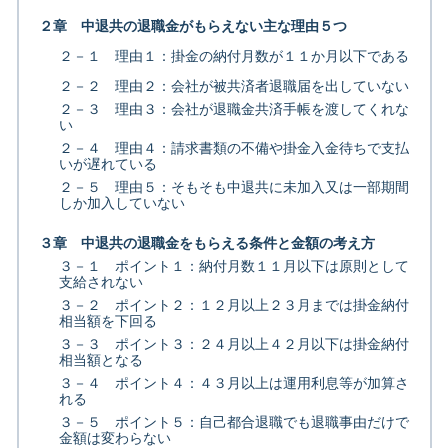
２章 中退共の退職金がもらえない主な理由５つ
２－１ 理由１：掛金の納付月数が１１か月以下である
２－２ 理由２：会社が被共済者退職届を出していない
２－３ 理由３：会社が退職金共済手帳を渡してくれな
い
２－４ 理由４：請求書類の不備や掛金入金待ちで支払
いが遅れている
２－５ 理由５：そもそも中退共に未加入又は一部期間
しか加入していない
３章 中退共の退職金をもらえる条件と金額の考え方
３－１ ポイント１：納付月数１１月以下は原則として
支給されない
３－２ ポイント２：１２月以上２３月までは掛金納付
相当額を下回る
３－３ ポイント３：２４月以上４２月以下は掛金納付
相当額となる
３－４ ポイント４：４３月以上は運用利息等が加算さ
れる
３－５ ポイント５：自己都合退職でも退職事由だけで
金額は変わらない