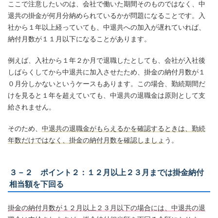
ここで注意したいのは、会社で働いた期間そのものではなく、中
退共の掛金が何月分納められているかが問題になることです。入
社から１年以上経っていても、中退共への加入が遅れていれば、
納付月数が１１月以下になることがあります。
例えば、入社から１年２か月で退職したとしても、会社が入社後
しばらくしてから中退共に加入させたため、掛金の納付月数が１
０月分しかないというケースもあります。この場合、勤続期間だ
けを見ると１年を超えていても、中退共の退職金は原則として支
給されません。
そのため、
中退共の退職金がもらえるかを確認するときは、勤続
年数だけではなく、掛金の納付月数を確認しましょ
う。
３－２ ポイント２：１２月以上２３月までは掛金納付
相当額を下回る
掛金の納付月数が１２月以上２３月以下の場合には、中退共の退