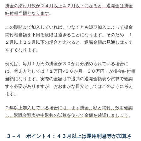
掛金の納付月数が２４月以上４２月以下になると、退職金は掛金
納付相当額となります
。
この期間まで加入していれば、少なくとも短期加入によって掛金
納付相当額を下回る段階は過ぎることになります。そのため、１
２月以上２３月以下の場合と比べると、退職金額の見通しは立て
やすくなります。
例えば、毎月１万円の掛金が３０か月分納められている場合に
は、考え方としては「１万円×３０か月＝３０万円」が掛金納付相
当額になります。実際の金額は中退共の退職金額表や試算で確認
する必要がありますが、おおまかな目安としてはこのように考え
ます。
２年以上加入している場合には、まず掛金月額と納付月数を確認
し、退職金額表や中退共の試算を使って金額を確認しましょう
。
３－４ ポイント４：４３月以上は運用利息等が加算さ