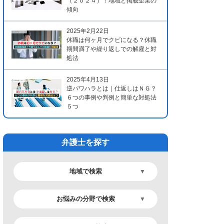
（２０２４）！地域と掲載企業の
傾向
2025年2月22日
休職は何ヶ月でクビになる？休職
期間満了や繰り返しでの解雇と対
処法
2025年4月13日
逆パワハラとは｜仕返しはＮＧ？
６つの事例や判例と簡単な対処法
５つ
弁護士を探す