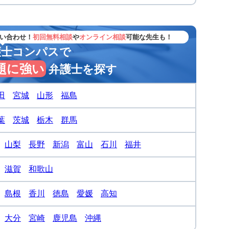
い合わせ！
初回無料相談
や
オンライン相談
可能な先生も！
護士コンパスで
題に強い
弁護士を探す
田
宮城
山形
福島
葉
茨城
栃木
群馬
山梨
長野
新潟
富山
石川
福井
滋賀
和歌山
島根
香川
徳島
愛媛
高知
大分
宮崎
鹿児島
沖縄