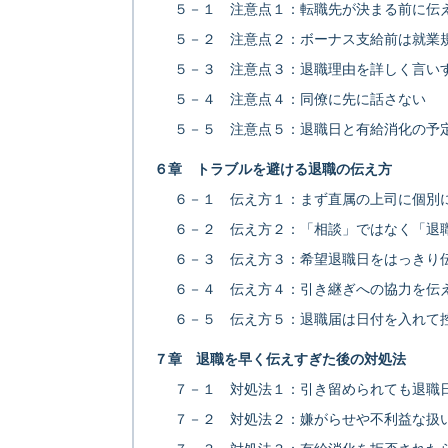
５－１ 注意点１：転職先が決まる前に伝
５－２ 注意点２：ボーナス支給前は就業
５－３ 注意点３：退職理由を詳しく言い
５－４ 注意点４：同僚に先に話さない
５－５ 注意点５：退職日と有給消化の予
６章 トラブルを避ける退職の伝え方
６－１ 伝え方１：まず直属の上司に個別
６－２ 伝え方２：「相談」ではなく「退
６－３ 伝え方３：希望退職日をはっきり
６－４ 伝え方４：引き継ぎへの協力を伝
６－５ 伝え方５：退職届は日付を入れて
７章 退職を早く伝えすぎた後の対処法
７－１ 対処法１：引き留められても退職
７－２ 対処法２：嫌がらせや不利益な扱