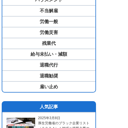
不当解雇
労働一般
労働災害
残業代
給与未払い・減額
退職代行
退職勧奨
雇い止め
人気記事
2025年3月8日
厚生労働省のブラック企業リスト