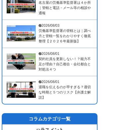
名古屋の労働基準監督署は４か所
｜管轄と電話・メール等の相談や
通報
2026/08/03
労働基準監督署の管轄とは｜調べ
方と管轄一覧をわかりやすく徹底
整理【２０２６年最新版】
2026/08/01
契約社員を更新しない！？能力不
足が理由？自己都合・会社都合と
対処法４つ
2026/08/01
退職を伝えるのが早すぎる？適切
な時期と５つのリスク【弁護士解
説】
コラムカテゴリ一覧
ハラスメント