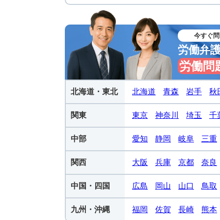
今すぐ問
労働弁
労働問
北海道・東北
北海道
青森
岩手
秋
関東
東京
神奈川
埼玉
千
中部
愛知
静岡
岐阜
三重
関西
大阪
兵庫
京都
奈良
中国・四国
広島
岡山
山口
鳥取
九州・沖縄
福岡
佐賀
長崎
熊本