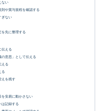
えない
規則や賞与規程を確認する
すぎない
定を先に整理する
に伝える
職の意思」として伝える
伝える
える
控えを残す
日を安易に動かさない
いは記録する