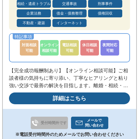
相続・遺産トラブル
交通事故
刑事事件
企業法務
借金・債務整理
債権回収
不動産・建築
インターネット
対面相談
オンライン
電話相談
休日相談
夜間対応
可能
相談可能
可能
可能
可能
【完全成功報酬制あり】【オンライン相談可能】ご相
談者様の気持ちに寄り添い、丁寧なヒアリングと粘り
強い交渉で最善の解決を目指します。離婚・相続・不
動産・労働・刑事事件まで幅広く対応。早期相談で解
詳細はこちら
決の選択肢を広げます。まずはお気軽にご相談くださ
い。
メールで
受付時間外です
問い合わせ
※電話受付時間外のためメールでお問い合わせください