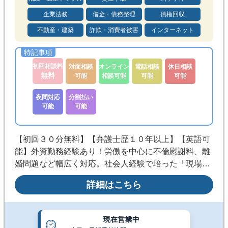
企業法務
借金・債務整理
債権回収
不動産・建築
詐欺・消費者被害
インターネット
初回相談料
対面相談
オンライン
電話相談
休日相談
無料
可能
相談可能
可能
可能
夜間対応
分割払い
可能
可能
【初回３０分無料】【弁護士歴１０年以上】【英語可
能】外資勤務経験あり！労働を中心に不倫慰謝料、離
婚問題など幅広く対応。社会人経験で培った「現場感
覚」と「スピーディーな対応」が強み！粘り強く戦い
詳細はこちら
抜く弁護士を理想としています。◎休日夜間対応◎溜
池山王駅から３０秒
現在営業中