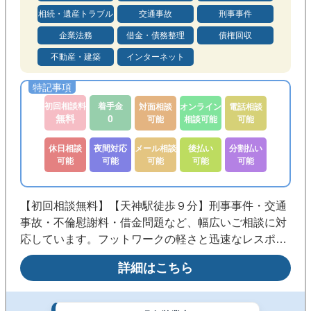
相続・遺産トラブル
交通事故
刑事事件
メール相談可能
後払い可能
企業法務
借金・債務整理
債権回収
分割払い可能
法テラス利用可
不動産・建築
インターネット
初回相談料
着手金
対面相談
オンライン
電話相談
無料
0
可能
相談可能
可能
休日相談
夜間対応
メール相談
後払い
分割払い
可能
可能
可能
可能
可能
【初回相談無料】【天神駅徒歩９分】刑事事件・交通
事故・不倫慰謝料・借金問題など、幅広いご相談に対
応しています。フットワークの軽さと迅速なレスポン
スを生かし、納得できる解決まで伴走します。《休
詳細はこちら
日・夜間相談可／電話・メール・ＬＩＮＥ◎/後払い・
分割払い可》