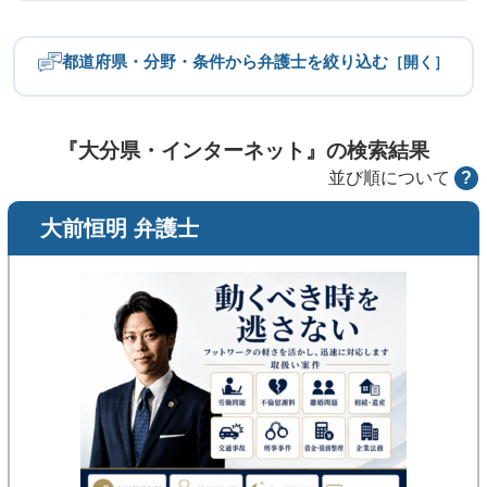
都道府県・分野・条件から弁護士を絞り込む
［開く］
都道府県
北海道・東北
関東
『大分県・インターネット』の検索結果
並び順について
?
中部
近畿
大前恒明 弁護士
中国
四国
九州・沖縄
分野
労働問題
不倫慰謝料
離婚問題
相続・遺産トラブル