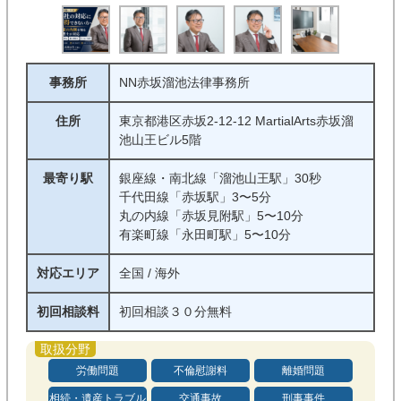
事務所
NN赤坂溜池法律事務所
住所
東京都港区赤坂2-12-12 MartialArts赤坂溜
池山王ビル5階
最寄り駅
銀座線・南北線「溜池山王駅」30秒
千代田線「赤坂駅」3〜5分
丸の内線「赤坂見附駅」5〜10分
有楽町線「永田町駅」5〜10分
対応エリア
全国 / 海外
初回相談料
初回相談３０分無料
労働問題
不倫慰謝料
離婚問題
相続・遺産トラブル
交通事故
刑事事件