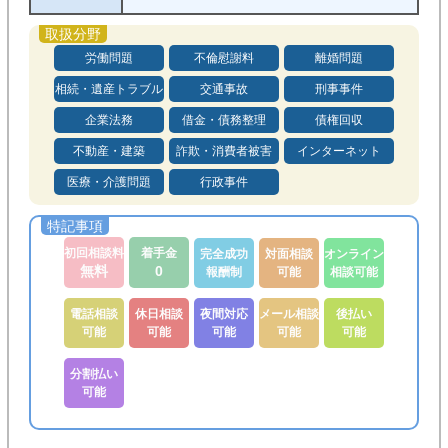
労働問題
不倫慰謝料
離婚問題
相続・遺産トラブル
交通事故
刑事事件
企業法務
借金・債務整理
債権回収
不動産・建築
詐欺・消費者被害
インターネット
医療・介護問題
行政事件
初回相談料
着手金
完全成功
対面相談
オンライン
無料
0
報酬制
可能
相談可能
電話相談
休日相談
夜間対応
メール相談
後払い
可能
可能
可能
可能
可能
分割払い
可能