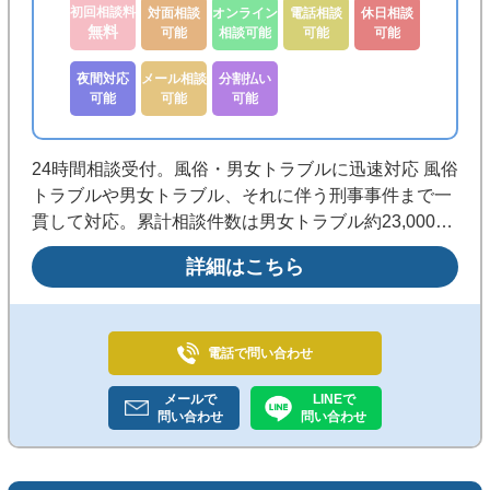
初回相談料
対面相談
オンライン
電話相談
休日相談
無料
可能
相談可能
可能
可能
夜間対応
メール相談
分割払い
可能
可能
可能
24時間相談受付。風俗・男女トラブルに迅速対応 風俗
トラブルや男女トラブル、それに伴う刑事事件まで一
貫して対応。累計相談件数は男女トラブル約23,000
件、風俗トラブル約8,000件。全国からの相談を24時
詳細はこちら
間受け付け、迅速な対応を心がけています。
電話で
問い合わせ
メールで
LINEで
問い合わせ
問い合わせ