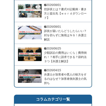
2026/08/01
控訴状とは？書式や記載例・書き
方と提出先【ｗｏｒｄダウンロー
ド】
2026/08/01
訴状が届いたらどうしたらいい？
封を切らずに無視はＮＧ！弁護士
解説
2026/06/25
少額訴訟の費用はいくら｜費用倒
れ！？相手に請求できる？節約法
３つ【弁護士解説】
2026/04/15
弁護士が加害者や悪人の味方をす
るのはなぜ？加害者側弁護士の気
持ち
コラムカテゴリ一覧