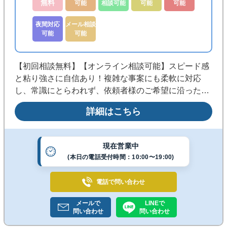
無料
可能
相談可能
可能
可能
夜間対応
メール相談
可能
可能
【初回相談無料】【オンライン相談可能】スピード感
と粘り強さに自信あり！複雑な事案にも柔軟に対応
し、常識にとらわれず、依頼者様のご希望に沿った最
善の解決策を追求します。依頼者を全力でサポートし
詳細はこちら
ます。まずはお気軽にご相談ください。
現在営業中
(本日の電話受付時間：10:00〜19:00)
電話で
問い合わせ
メールで
LINEで
問い合わせ
問い合わせ