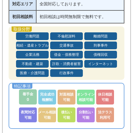
対応エリア
全国対応しております。
初回相談料
初回相談は時間無制限で無料です。
労働問題
不倫慰謝料
離婚問題
相続・遺産トラブル
交通事故
刑事事件
企業法務
借金・債務整理
債権回収
不動産・建築
詐欺・消費者被害
インターネット
医療・介護問題
行政事件
着手金
完全成功
対面相談
オンライン
休日相談
0
報酬制
可能
相談可能
可能
夜間対応
メール相談
後払い
分割払い
法テラス
可能
可能
可能
可能
利用可