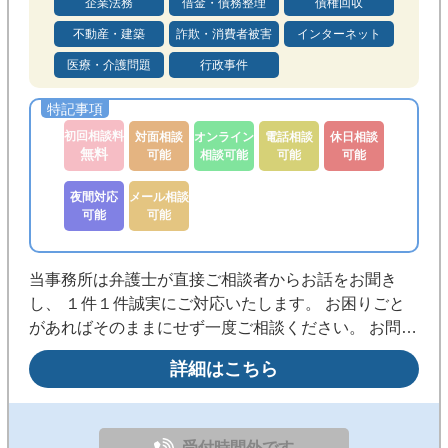
企業法務
借金・債務整理
債権回収
不動産・建築
詐欺・消費者被害
インターネット
医療・介護問題
行政事件
初回相談料
対面相談
オンライン
電話相談
休日相談
無料
可能
相談可能
可能
可能
夜間対応
メール相談
可能
可能
当事務所は弁護士が直接ご相談者からお話をお聞き
し、 １件１件誠実にご対応いたします。 お困りごと
があればそのままにせず一度ご相談ください。 お問い
合わせまたはLINEよりお気軽にご連絡ください。
詳細はこちら
受付時間外です