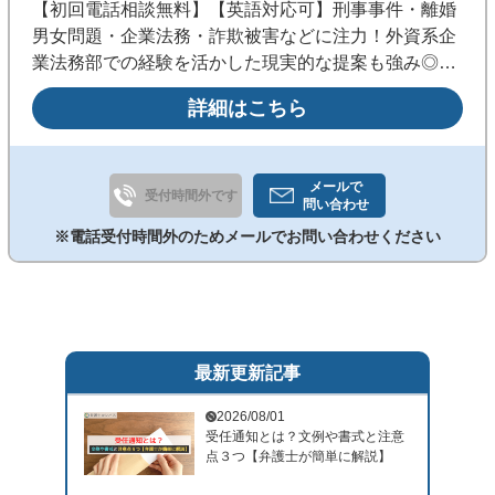
【初回電話相談無料】【英語対応可】刑事事件・離婚
男女問題・企業法務・詐欺被害などに注力！外資系企
業法務部での経験を活かした現実的な提案も強み◎明
るく話しやすい人柄で、身近に頼れる弁護士を目指し
詳細はこちら
ます。《代々木駅徒歩3分／夜間・休日相談可／分
割・後払い相談可》
メールで
受付時間外です
問い合わせ
※電話受付時間外のためメールでお問い合わせください
最新更新記事
2026/08/01
受任通知とは？文例や書式と注意
点３つ【弁護士が簡単に解説】