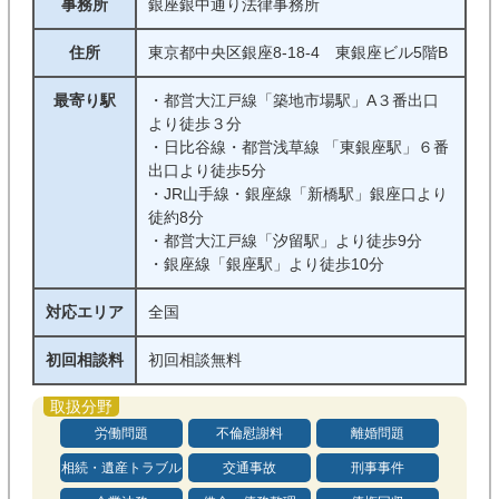
事務所
銀座銀中通り法律事務所
住所
東京都中央区銀座8-18-4 東銀座ビル5階B
最寄り駅
・都営大江戸線「築地市場駅」A３番出口
より徒歩３分
・日比谷線・都営浅草線 「東銀座駅」６番
出口より徒歩5分
・JR山手線・銀座線「新橋駅」銀座口より
徒約8分
・都営大江戸線「汐留駅」より徒歩9分
・銀座線「銀座駅」より徒歩10分
対応エリア
全国
初回相談料
初回相談無料
労働問題
不倫慰謝料
離婚問題
相続・遺産トラブル
交通事故
刑事事件