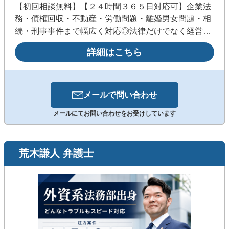
【初回相談無料】【２４時間３６５日対応可】企業法
務・債権回収・不動産・労働問題・離婚男女問題・相
続・刑事事件まで幅広く対応◎法律だけでなく経営・
財務の視点も踏まえた実践的な解決を目指します。
詳細はこちら
《銀座駅徒歩3分／メール・WEB相談可／夜間・休日
も事前予約で対応》
メールで
問い合わせ
メールにてお問い合わせをお受けしています
荒木謙人 弁護士