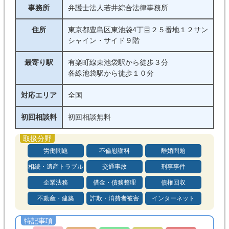
事務所
弁護士法人若井綜合法律事務所
住所
東京都豊島区東池袋4丁目２５番地１２サン
シャイン・サイド９階
最寄り駅
有楽町線東池袋駅から徒歩３分
各線池袋駅から徒歩１０分
対応エリア
全国
初回相談料
初回相談無料
労働問題
不倫慰謝料
離婚問題
相続・遺産トラブル
交通事故
刑事事件
企業法務
借金・債務整理
債権回収
不動産・建築
詐欺・消費者被害
インターネット