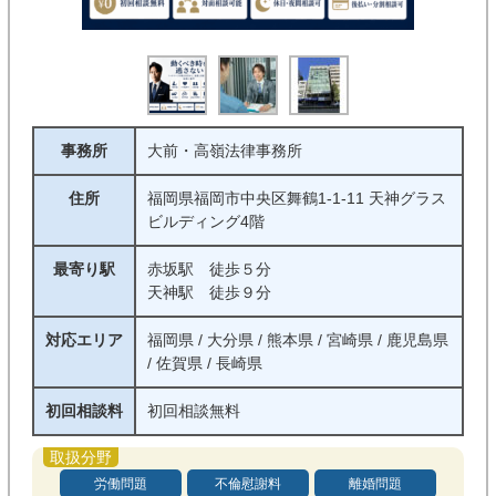
交通事故
刑事事件
企業法務
借金・債務整理
債権回収
不動産・建築
事務所
大前・高嶺法律事務所
詐欺・消費者被害
インターネット
住所
福岡県福岡市中央区舞鶴1-1-11 天神グラス
医療・介護問題
行政事件
ビルディング4階
最寄り駅
赤坂駅 徒歩５分
条件
天神駅 徒歩９分
初回相談料無料
着手金０
対応エリア
福岡県 / 大分県 / 熊本県 / 宮崎県 / 鹿児島県
/ 佐賀県 / 長崎県
完全成功報酬制
対面相談可能
初回相談料
初回相談無料
オンライン相談可能
電話相談可能
休日相談可能
夜間対応可能
労働問題
不倫慰謝料
離婚問題