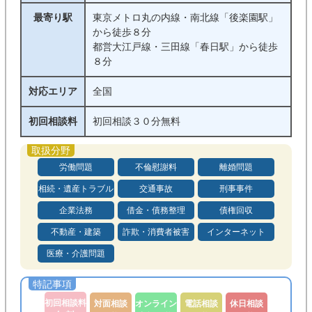
最寄り駅
東京メトロ丸の内線・南北線「後楽園駅」
から徒歩８分
都営大江戸線・三田線「春日駅」から徒歩
８分
対応エリア
全国
初回相談料
初回相談３０分無料
労働問題
不倫慰謝料
離婚問題
相続・遺産トラブル
交通事故
刑事事件
企業法務
借金・債務整理
債権回収
不動産・建築
詐欺・消費者被害
インターネット
医療・介護問題
初回相談料
対面相談
オンライン
電話相談
休日相談