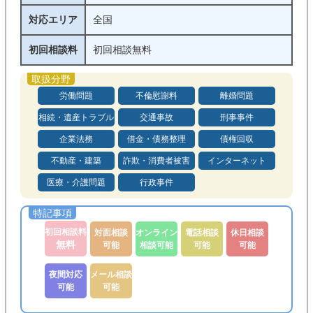
対応エリア
全国
初回相談料
初回相談無料
労働問題
不倫慰謝料
離婚問題
相続・遺産トラブル
交通事故
刑事事件
企業法務
借金・債務整理
債権回収
不動産・建築
詐欺・消費者被害
インターネット
医療・介護問題
行政事件
初回相談料
対面相談
オンライン
電話相談
休日相談
無料
可能
相談可能
可能
可能
夜間対応
メール相談
可能
可能