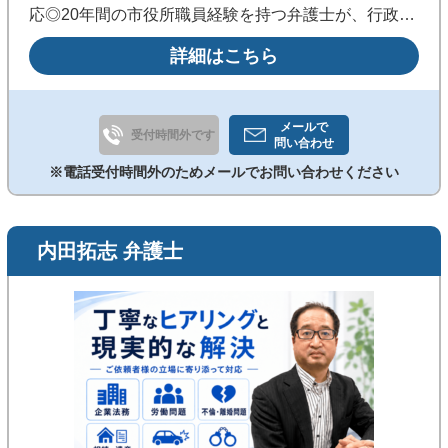
応◎20年間の市役所職員経験を持つ弁護士が、行政の
仕組みや手続の流れを踏まえ、前に進むための現実的
詳細はこちら
な道筋を一緒に考えます。《銀座駅C6・C8出口１分
／完全個室・子連れ相談可》
メールで
受付時間外です
問い合わせ
※電話受付時間外のためメールでお問い合わせください
内田拓志 弁護士