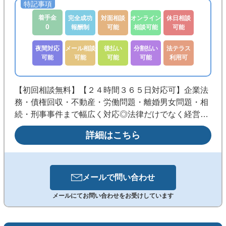
着手金
完全成功
対面相談
オンライン
休日相談
0
報酬制
可能
相談可能
可能
夜間対応
メール相談
後払い
分割払い
法テラス
可能
可能
可能
可能
利用可
【初回相談無料】【２４時間３６５日対応可】企業法
務・債権回収・不動産・労働問題・離婚男女問題・相
続・刑事事件まで幅広く対応◎法律だけでなく経営・
財務の視点も踏まえた実践的な解決を目指します。
詳細はこちら
《銀座駅徒歩3分／メール・WEB相談可／夜間・休日
も事前予約で対応》
メールで
問い合わせ
メールにてお問い合わせをお受けしています