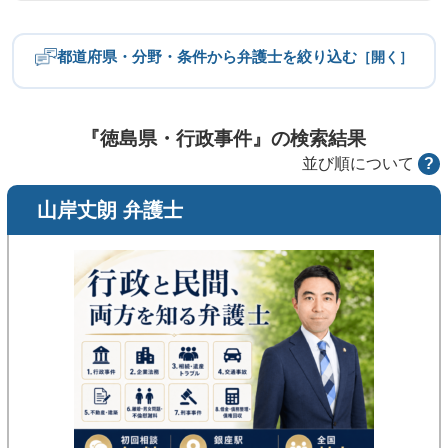
都道府県・分野・条件から弁護士を絞り込む
［開く］
都道府県
北海道・東北
関東
『徳島県・行政事件』の検索結果
並び順について
?
中部
近畿
山岸丈朗 弁護士
中国
四国
九州・沖縄
分野
労働問題
不倫慰謝料
離婚問題
相続・遺産トラブル