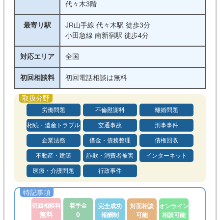
代々木3階
最寄り駅
JR山手線 代々木駅 徒歩3分
小田急線 南新宿駅 徒歩4分
対応エリア
全国
初回相談料
初回電話相談は無料
労働問題
不倫慰謝料
離婚問題
相続・遺産トラブル
交通事故
刑事事件
企業法務
借金・債務整理
債権回収
不動産・建築
詐欺・消費者被害
インターネット
医療・介護問題
行政事件
初回相談料
着手金
完全成功
対面相談
オンライン
無料
0
報酬制
可能
相談可能