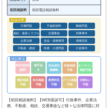
メール相談可能
後払い可能
初回相談料
初回電話相談無料
分割払い可能
法テラス利用可
労働問題
不倫慰謝料
離婚問題
相続・遺産トラブル
交通事故
刑事事件
企業法務
借金・債務整理
債権回収
不動産・建築
医療・介護問題
行政事件
初回相談料
着手金
完全成功
対面相談
オンライン
無料
0
報酬制
可能
相談可能
電話相談
休日相談
夜間対応
メール相談
分割払い
可能
可能
可能
可能
可能
【初回相談無料】【WEB面談可】行政事件、企業法
務、不動産、相続、交通事故など様々な法律問題に対