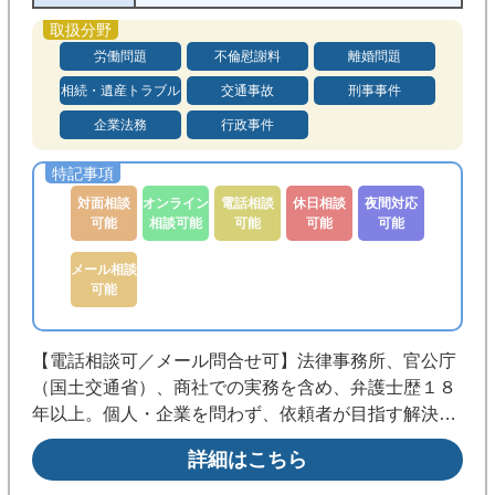
労働問題
不倫慰謝料
離婚問題
相続・遺産トラブル
交通事故
刑事事件
企業法務
行政事件
対面相談
オンライン
電話相談
休日相談
夜間対応
可能
相談可能
可能
可能
可能
メール相談
可能
【電話相談可／メール問合せ可】法律事務所、官公庁
（国土交通省）、商社での実務を含め、弁護士歴１８
年以上。個人・企業を問わず、依頼者が目指す解決に
向けて豊富な実績と経験があります。まずはお気軽に
詳細はこちら
ご相談ください。