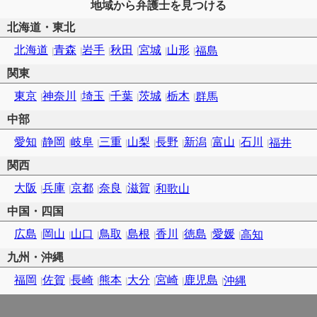
地域から弁護士を見つける
北海道・東北
北海道
青森
岩手
秋田
宮城
山形
福島
関東
東京
神奈川
埼玉
千葉
茨城
栃木
群馬
中部
愛知
静岡
岐阜
三重
山梨
長野
新潟
富山
石川
福井
関西
大阪
兵庫
京都
奈良
滋賀
和歌山
中国・四国
広島
岡山
山口
鳥取
島根
香川
徳島
愛媛
高知
九州・沖縄
福岡
佐賀
長崎
熊本
大分
宮崎
鹿児島
沖縄