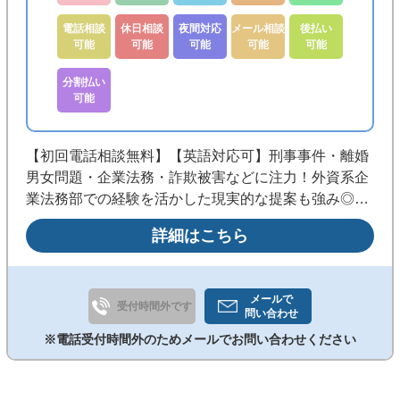
電話相談
休日相談
夜間対応
メール相談
後払い
可能
可能
可能
可能
可能
分割払い
可能
【初回電話相談無料】【英語対応可】刑事事件・離婚
男女問題・企業法務・詐欺被害などに注力！外資系企
業法務部での経験を活かした現実的な提案も強み◎明
るく話しやすい人柄で、身近に頼れる弁護士を目指し
詳細はこちら
ます。《代々木駅徒歩3分／夜間・休日相談可／分
割・後払い相談可》
メールで
受付時間外です
問い合わせ
※電話受付時間外のためメールでお問い合わせください