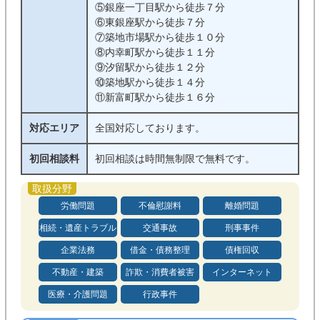
⑤銀座一丁目駅から徒歩７分
⑥東銀座駅から徒歩７分
⑦築地市場駅から徒歩１０分
⑧内幸町駅から徒歩１１分
⑨汐留駅から徒歩１２分
⑩築地駅から徒歩１４分
⑪新富町駅から徒歩１６分
対応エリア
全国対応しております。
初回相談料
初回相談は時間無制限で無料です。
労働問題
不倫慰謝料
離婚問題
相続・遺産トラブル
交通事故
刑事事件
企業法務
借金・債務整理
債権回収
不動産・建築
詐欺・消費者被害
インターネット
医療・介護問題
行政事件