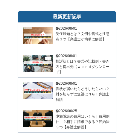
最新更新記事
2026/08/01
受任通知とは？文例や書式と注意
点３つ【弁護士が簡単に解説】
2026/08/01
控訴状とは？書式や記載例・書き
方と提出先【ｗｏｒｄダウンロー
ド】
2026/08/01
訴状が届いたらどうしたらいい？
封を切らずに無視はＮＧ！弁護士
解説
2026/06/25
少額訴訟の費用はいくら｜費用倒
れ！？相手に請求できる？節約法
３つ【弁護士解説】