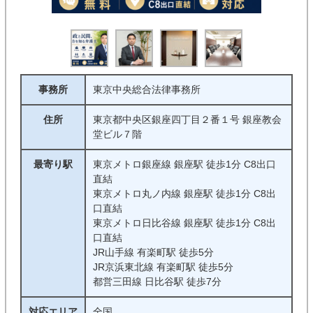
交通事故
刑事事件
企業法務
借金・債務整理
債権回収
不動産・建築
事務所
東京中央総合法律事務所
詐欺・消費者被害
インターネット
住所
東京都中央区銀座四丁目２番１号 銀座教会
堂ビル７階
医療・介護問題
行政事件
最寄り駅
東京メトロ銀座線 銀座駅 徒歩1分 C8出口
直結
条件
東京メトロ丸ノ内線 銀座駅 徒歩1分 C8出
初回相談料無料
着手金０
口直結
東京メトロ日比谷線 銀座駅 徒歩1分 C8出
口直結
完全成功報酬制
対面相談可能
JR山手線 有楽町駅 徒歩5分
JR京浜東北線 有楽町駅 徒歩5分
オンライン相談可能
電話相談可能
都営三田線 日比谷駅 徒歩7分
休日相談可能
夜間対応可能
対応エリア
全国