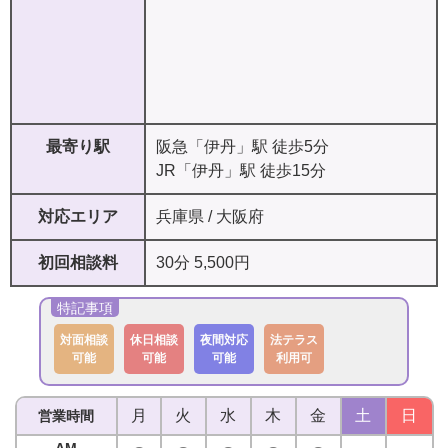
最寄り駅
阪急「伊丹」駅 徒歩5分
JR「伊丹」駅 徒歩15分
対応エリア
兵庫県 / 大阪府
初回相談料
30分 5,500円
対面相談
休日相談
夜間対応
法テラス
可能
可能
可能
利用可
月
火
水
木
金
土
日
営業時間
AM