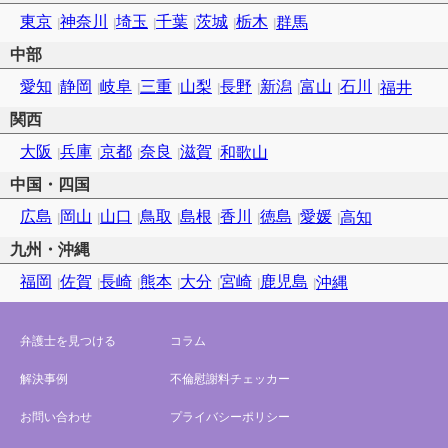
東京
神奈川
埼玉
千葉
茨城
栃木
群馬
中部
愛知
静岡
岐阜
三重
山梨
長野
新潟
富山
石川
福井
関西
大阪
兵庫
京都
奈良
滋賀
和歌山
中国・四国
広島
岡山
山口
鳥取
島根
香川
徳島
愛媛
高知
九州・沖縄
福岡
佐賀
長崎
熊本
大分
宮崎
鹿児島
沖縄
弁護士を見つける
コラム
解決事例
不倫慰謝料チェッカー
お問い合わせ
プライバシーポリシー