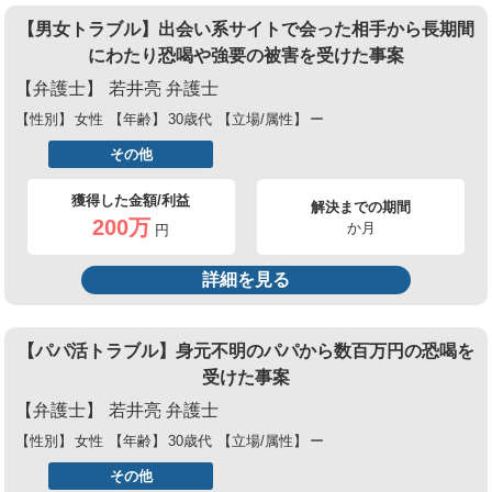
【男女トラブル】出会い系サイトで会った相手から長期間
にわたり恐喝や強要の被害を受けた事案
【弁護士】
若井亮 弁護士
【性別】
女性
【年齢】
30歳代
【立場/属性】
ー
その他
獲得した金額/利益
解決までの期間
200万
か月
円
詳細を見る
【パパ活トラブル】身元不明のパパから数百万円の恐喝を
受けた事案
【弁護士】
若井亮 弁護士
【性別】
女性
【年齢】
30歳代
【立場/属性】
ー
その他