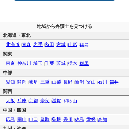
地域から弁護士を見つける
北海道・東北
北海道
青森
岩手
秋田
宮城
山形
福島
関東
東京
神奈川
埼玉
千葉
茨城
栃木
群馬
中部
愛知
静岡
岐阜
三重
山梨
長野
新潟
富山
石川
福井
関西
大阪
兵庫
京都
奈良
滋賀
和歌山
中国・四国
広島
岡山
山口
鳥取
島根
香川
徳島
愛媛
高知
九州・沖縄