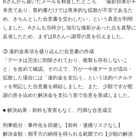
Bさんから届いたメールを精査したところ、「撮影自体が不
本意であり、誓約書だけでは将来的な拡散が不安であるた
め、きちんとした合意書を交わしたい」という真意が判明
しました。Aさんも当時少し強引な撮影があった点を真摯に
反省したため、まずはBさんへ謝罪の意を伝えました。
③ 違約金条項を盛り込んだ合意書の作成
「データは完全に削除されており、複製も存在しないこ
と」を改めて確認。その上で、万が一今後データが流出・
拡散した場合には「違約金を支払う」という法的ペナルテ
ィを明記した合意書を締結しました。また、少額ですが慰
謝の意を込めた解決金を支払う形で合意を形成しました。
■ 解決結果：前科も実害もなく、円満な合意成立
刑事処分：事件化を回避し【前科・逮捕リスクなし】
解決金額：相手方の納得を得られる範囲での【少額の解決