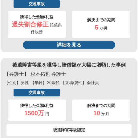
交通事故
獲得した金額/利益
解決までの期間
過失割合修正
賠償条
5
か月
件改善
詳細を見る
後遺障害等級を獲得し賠償額が大幅に増額した事例
【弁護士】
杉本拓也 弁護士
【性別】
男性
【年齢】
30歳代
【立場/属性】
会社員
交通事故
獲得した金額/利益
解決までの期間
1500万
10
円
か月
後遺障害等級認定