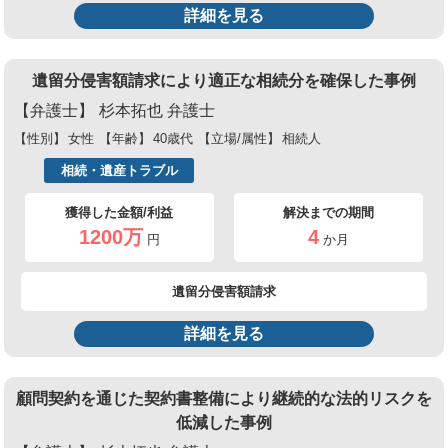
詳細を見る
遺留分侵害額請求により適正な相続分を確保した事例
【弁護士】
杉本拓也 弁護士
【性別】
女性
【年齢】
40歳代
【立場/属性】
相続人
相続・遺産トラブル
獲得した金額/利益
解決までの期間
1200万
4
円
か月
遺留分侵害額請求
詳細を見る
顧問契約を通じた契約書整備により継続的な法的リスクを
低減した事例