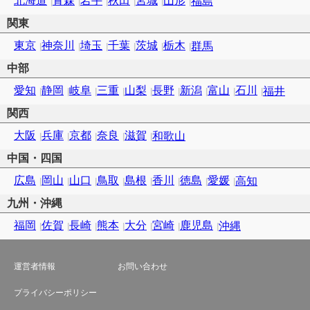
北海道
青森
岩手
秋田
宮城
山形
福島
関東
東京
神奈川
埼玉
千葉
茨城
栃木
群馬
中部
愛知
静岡
岐阜
三重
山梨
長野
新潟
富山
石川
福井
関西
大阪
兵庫
京都
奈良
滋賀
和歌山
中国・四国
広島
岡山
山口
鳥取
島根
香川
徳島
愛媛
高知
九州・沖縄
福岡
佐賀
長崎
熊本
大分
宮崎
鹿児島
沖縄
運営者情報
お問い合わせ
プライバシーポリシー