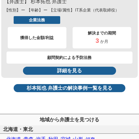
【弁護士】
杉本拓也 弁護士
【性別】
ー
【年齢】
ー
【立場/属性】
IT系企業（代表取締役）
企業法務
解決までの期間
獲得した金額/利益
3
か月
顧問契約による予防法務
詳細を見る
杉本拓也 弁護士の解決事例一覧を見る
地域から弁護士を見つける
北海道・東北